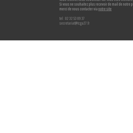
Si vous ne souhaitez plus recevoir de mail de notre p
merci de nous contacter via
notre site
tel : 02 32 53 89 37
secretariat@tcga27.fr