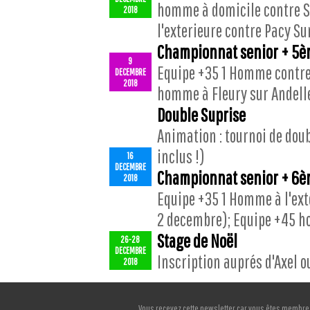
homme à domicile contre S
2018
l'exterieure contre Pacy Sur
Championnat senior + 5è
9
Equipe +35 1 Homme contre P
DECEMBRE
2018
homme à Fleury sur Andelle
Double Suprise
Animation : tournoi de doubl
inclus !)
16
DECEMBRE
Championnat senior + 6è
2018
Equipe +35 1 Homme à l'ext
2 decembre); Equipe +45 ho
Stage de Noël
26-28
DECEMBRE
Inscription auprés d'Axel o
2018
Vous recevez cette newsletter car vous êtes membre