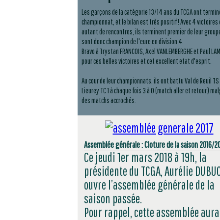
Les garçons de la catégorie 13/14 ans du TCGA ont termin
championnat, et le bilan est très positif ! Avec 4 victoires
autant de rencontres, ils terminent premier de leur group
sont donc champion de l'eure en division 4.
Bravo à Trystan FRANCOIS, Axel VANLEMBERGHE et Paul LA
pour ces belles victoires et cet excellent etat d'esprit.
Au cour de leur championnats, ils ont battu Val de Reuil TS 
Lieurey TC 1 à chaque fois 3 à 0 (match aller et retour) ma
des matchs accrochés.
Assemblée générale : Cloture de la saison 2016/2
Ce jeudi 1er mars 2018 à 19h, la
présidente du TCGA, Aurélie DUBUC
ouvre l’assemblée générale de la
saison passée.
Pour rappel, cette assemblée aura