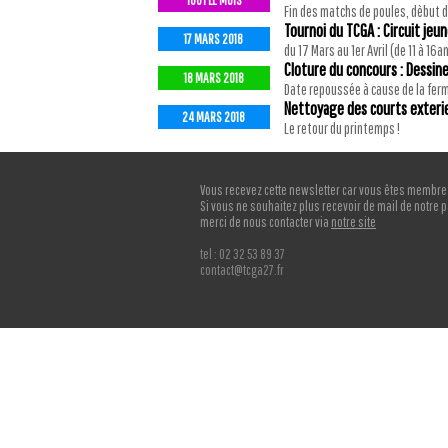
TOUT LE MOIS
Fin des matchs de poules, dèbut 
Tournoi du TCGA : Circuit jeu
17 MARS 2018
du 17 Mars au 1er Avril (de 11 à 16a
Cloture du concours : Dessin
18 MARS 2018
Date repoussée à cause de la fer
Nettoyage des courts exterie
24 MARS 2018
Le retour du printemps !
Vous recevez cette newsletter car vous êtes membre
Si vous ne souhaitez plus recevoir de mail de notre p
merci de nous contacter via
notre site
tel : 02 32 53 89 37
contact@tcga27.fr