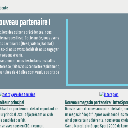
idente
nouveau partenaire !
, lors des saisons précédentes, nous
s de marques Head. Cette année, nous avons
des partenaires (Head, Wilson, Babolat).
les-ci, nous avons décidé de nous engager
 saisons à venir.
 changement, nous destockons les balles
ntéressé, faites vous connaitre rapidement,
les tubes de 4 balles sont vendus au prix de
iteur principal
Nouveau magasin partenaire : InterSpor
ikaël en juin dernier, il était important de
Dans le cadre du nouveau contrat de balle, no
r principal. Axel, déjà présent au club
un magasin "dépôt". Après avoir sondé les 
le candidat parfait.
ainsi que certain adhérents, nous avons chois
 an avec nous en CDD, il connait
Saint-Marcel, plutôt que Sport 2000 de Louvi