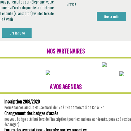
ous par email ou par téléphone, votre
Bravo !
umise à l'ordre du jour de la prochaine
t ensuite (si acceptée) validée lors de
Lire la suite
e à venir.
Lire la suite
NOS PARTENAIRES
A VOS AGENDAS
Inscription 2019/2020
Permanances au club House mardi de 17h à 19h et mercredi de 15h à 19h.
Changement des badges d'accès
nouveau badge attribué lors de l'inscription (pour les anciens adhérents, pensez à vos b
échanger)
Forum des associations - Journée portes ouvertes