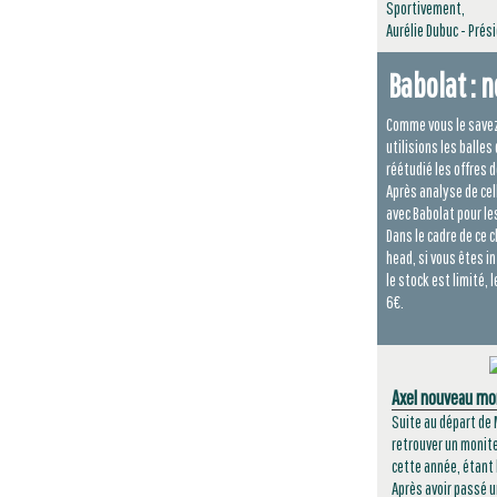
Sportivement,
Aurélie Dubuc - Prés
Babolat : 
Comme vous le savez
utilisions les balle
réétudié les offres 
Après analyse de cel
avec Babolat pour les
Dans le cadre de ce
head, si vous êtes i
le stock est limité, 
6€.
Axel nouveau mon
Suite au départ de M
retrouver un moniteu
cette année, étant 
Après avoir passé un