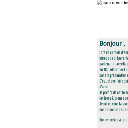
Bonjour ,
Lors de ce mois d'ao
bureau de préparer 
partenariat avec Bab
du TC gaillon n'est 
Dans la préparation d
C'est chose faite pu
d'août.
Je profite de cette n
intéressé, prenez co
Avant de vous laisse
bons moments au sei
Bonne lecture à tout