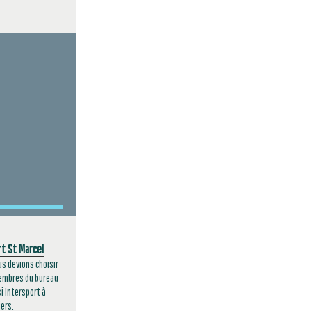
t St Marcel
us devions choisir
membres du bureau
i Intersport à
ers.