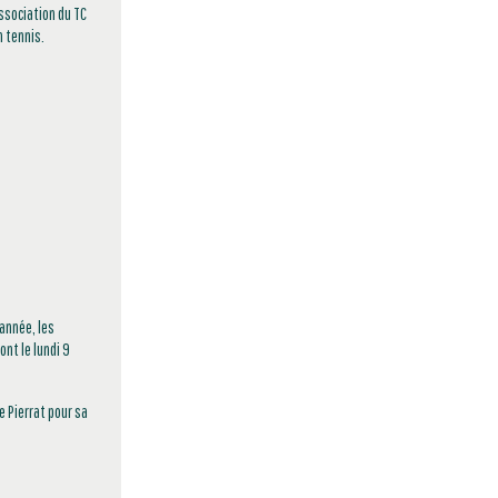
ssociation du TC
n tennis.
'année, les
nt le lundi 9
e Pierrat pour sa