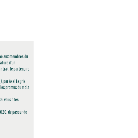
êché aux membres du
ature d'un
ntrat, le partenaire
, par Axel Legris.
z les promus du mois
 Si vous êtes
2020, de passer de