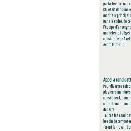
parfaitement nos st
CDI était donc une é
moniteur principal d
Dans le cadre, de c
l'équipe d'enseigna
impacter le budget d
constituée de Axel 
André Defontis.
Appel à candidat
Pour diverses raiso
plusieurs membres d
conséquent, pour qu
correctement, nous 
départs.
Toutes les candidat
besoin de compéten
feront le travail. 