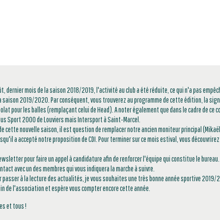
ût, dernier mois de la saison 2018/2019, l'activité au club a été réduite, ce qui n'a pas emp
la saison 2019/2020. Par conséquent, vous trouverez au programme de cette édition, la sign
olat pour les balles (remplaçant celui de Head). A noter également que dans le cadre de ce co
plus Sport 2000 de Louviers mais Intersport à Saint-Marcel.
e cette nouvelle saison, il est question de remplacer notre ancien moniteur principal (Mikaël)
isqu'il a accepté notre proposition de CDI. Pour terminer sur ce mois estival, vous découvrire
ewsletter pour faire un appel à candidature afin de renforcer l'équipe qui constitue le bureau.
ntact avec un des membres qui vous indiquera la marche à suivre.
r passer à la lecture des actualités, je vous souhaites une très bonne année sportive 2019/
n de l'association et espère vous compter encore cette année.
es et tous !