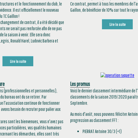
ructures et le fonctionnement du club, le
Ce contrat, permet à tous les membres de l'a
vidence. Il est officiellement le nouveau
Gaillon, de bénéficier de 10% sur tout le rayo
u TC Gaillon !
e changement de contrat, il a été décidé que
Lire la suite
nts ne serait pas renforcée afin de ne pas
e la saison à venir. Elle sera donc
Legris, Ronald Harel, Ludovic Barbera et
Lire la suite
ure
Les promus
ns (professionnelles et personnelles),
Voici le dernier classement intermédiare de l
u bureau ont du se retirer. Par
classements de la saison 2019/2020 paraîtro
e l'association continue de fonctionner
Septembre.
avons besoin de recruter pour palier aux
Au mois d'août, nous pouvons féliciter Antoin
progression au classement FFT :
ures sont les bienvenues, vous n'avez pas
ces particulières, vos qualités humaines
PIERRAT Antoine 30/3 (+1)
Concernant les démarches, elles sont très