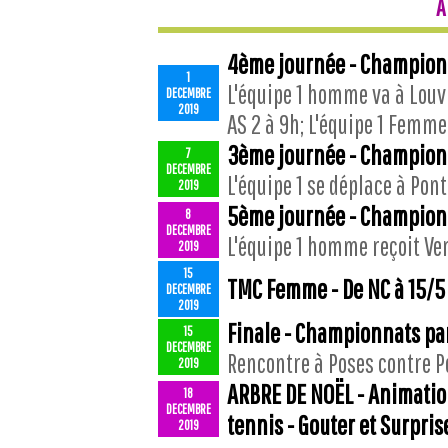
A
4ème journée - Championn
1
L'équipe 1 homme va à Louvi
DECEMBRE
2019
AS 2 à 9h; L'équipe 1 Femme 
3ème journée - Championn
7
DECEMBRE
L'équipe 1 se déplace à Pon
2019
5ème journée - Championn
8
DECEMBRE
L'équipe 1 homme reçoit Ver
2019
15
TMC Femme - De NC à 15/5
DECEMBRE
2019
Finale - Championnats p
15
DECEMBRE
Rencontre à Poses contre 
2019
ARBRE DE NOËL - Animation
18
DECEMBRE
tennis - Gouter et Surpris
2019