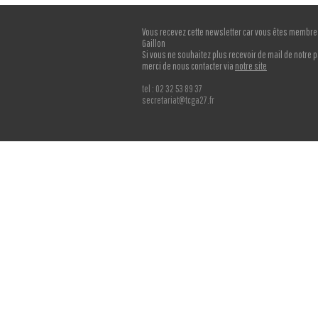
Vous recevez cette newsletter car vous êtes membre 
Gaillon
Si vous ne souhaitez plus recevoir de mail de notre p
merci de nous contacter via
notre site
tel : 02 32 53 89 37
secretariat@tcga27.fr