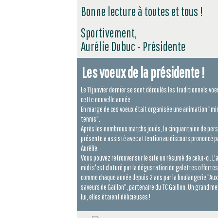
Bonne lecture à toutes et tous !
Sportivement,
Aurélie Dubuc - Présidente
Les voeux de la présidente !
Le 11 janvier dernier se sont déroulés les traditionnels vo
cette nouvelle année.
En marge de ces voeux était organisée une animation "mi
tennis".
Après les nombreux matchs joués, la cinquantaine de per
présente a assisté avec attention au discours prononcé p
Aurélie.
Vous pouvez retrouver sur le site un résumé de celui-ci. L'
midi s'est cloturé par la dégustation de galettes offertes
comme chaque année depuis 2 ans par la boulangerie "Aux
saveurs de Gaillon", partenaire du TC Gaillon. Un grand mer
lui, elles étaient délicieuses !