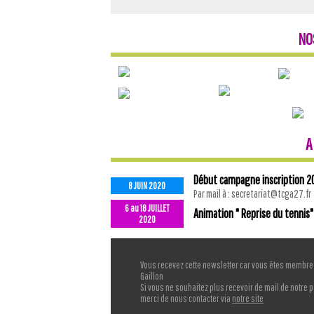
NO
A
Début campagne inscription 2
8 JUIN 2020
Par mail à : secretariat@tcga27.fr
6 au 18 JUILLET
Animation " Reprise du tennis"
2020
Vous recevez cette newsletter car vous êtes membre 
Gaillon
Si vous ne souhaitez plus recevoir de mail de notre p
merci de nous contacter via
notre site