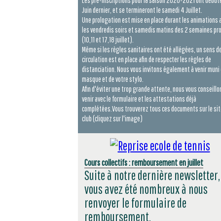
Les pré-inscriptions pour la saison 2020-2021 ont début
Juin dernier, et se termineront le samedi 4 Juillet.
Une prologation est mise en place durant les animations 
les vendredis soirs et samedis matins des 2 semaines pr
(10,11 et 17,18 juillet).
Même si les règles sanitaires ont été allégées, un sens d
circulation est en place afin de respecter les règles de
distanciation. Nous vous invitons également à venir muni 
masque et de votre stylo.
Afin d'éviter une trop grande attente, nous vous conseillo
venir avec le formulaire et les attestations déjà
complétées.Vous trouverez tous ces documents sur le sit
club (cliquez sur l'image)
Cours collectifs : remboursement en juillet
Suite à notre dernière newsletter,
vous avez été nombreux à nous
renvoyer le formulaire de
remboursement.