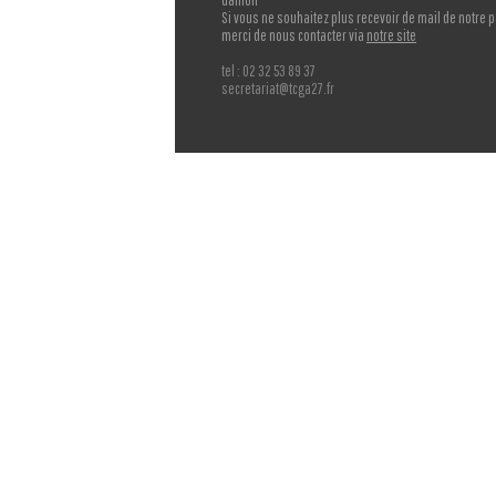
Gaillon
Si vous ne souhaitez plus recevoir de mail de notre p
merci de nous contacter via
notre site
tel : 02 32 53 89 37
secretariat@tcga27.fr