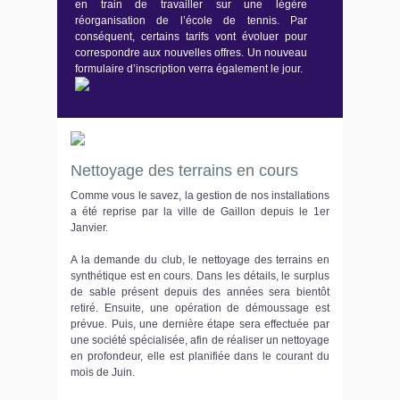
en train de travailler sur une légère
réorganisation de l’école de tennis. Par
conséquent, certains tarifs vont évoluer pour
correspondre aux nouvelles offres. Un nouveau
formulaire d’inscription verra également le jour.
Nettoyage des terrains en cours
Comme vous le savez, la gestion de nos installations
a été reprise par la ville de Gaillon depuis le 1er
Janvier.
A la demande du club, le nettoyage des terrains en
synthétique est en cours. Dans les détails, le surplus
de sable présent depuis des années sera bientôt
retiré. Ensuite, une opération de démoussage est
prévue. Puis, une dernière étape sera effectuée par
une société spécialisée, afin de réaliser un nettoyage
en profondeur, elle est planifiée dans le courant du
mois de Juin.