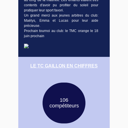
au long de la matinée. Les enfants étaient très
contents d'avoir pu profiter du soleil pour
pratiquer leur sport favori.
Un grand merci aux jeunes arbitres du club:
Maëlys, Emma et Lucas pour leur aide
précieuse.
Prochain tournoi au club: le TMC orange le 18
juin prochain
LE TC GAILLON EN CHIFFRES
106
compétiteurs