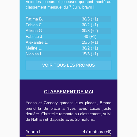
Voici les joueurs et joueuses qui sont monté au
classement mensuel du 7 Juin, bravo !
Fatima B.
30/5 (+1)
Fabian C.
30/2 (+1)
Allison G.
30/3 (+2)
Fabrice J.
40 (+1)
Alexandre L.
15/5 (+1)
Meline L.
30/2 (+1)
Nicolas L.
15/3 (+1)
VOIR TOUS LES PROMUS
CLASSEMENT DE MAI
Yoann et Gregory gardent leurs places, Emma
prend la 3e place à Yves avec Lucas juste
derrière. Christelle remonte au classement, suivi
de Nathan et Baptiste avec 25 matchs.
Yoann L.
47 matchs
(+8)