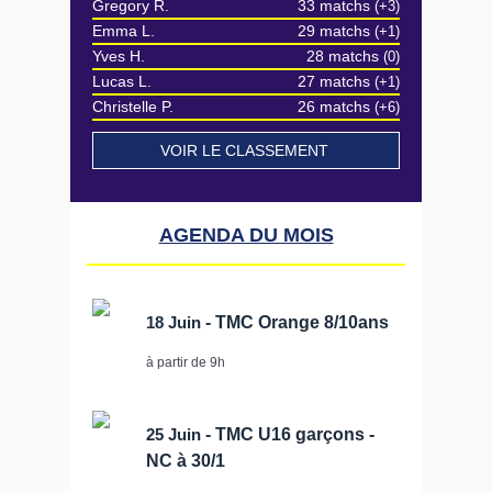
Gregory R.
33 matchs
(+3)
Emma L.
29 matchs
(+1)
Yves H.
28 matchs
(0)
Lucas L.
27 matchs
(+1)
Christelle P.
26 matchs
(+6)
VOIR LE CLASSEMENT
AGENDA DU MOIS
18 Juin
- TMC Orange 8/10ans
à partir de 9h
25 Juin
- TMC U16 garçons -
NC à 30/1