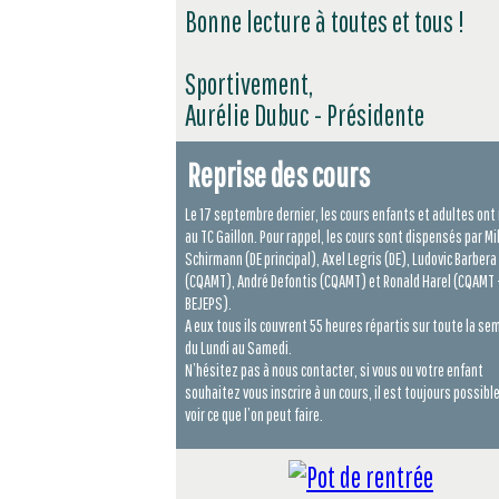
Bonne lecture à toutes et tous !
Sportivement,
Aurélie Dubuc - Présidente
Reprise des cours
Le 17 septembre dernier, les cours enfants et adultes ont 
au TC Gaillon. Pour rappel, les cours sont dispensés par Mi
Schirmann (DE principal), Axel Legris (DE), Ludovic Barbera
(CQAMT), André Defontis (CQAMT) et Ronald Harel (CQAMT 
BEJEPS).
A eux tous ils couvrent 55 heures répartis sur toute la se
du Lundi au Samedi.
N’hésitez pas à nous contacter, si vous ou votre enfant
souhaitez vous inscrire à un cours, il est toujours possibl
voir ce que l’on peut faire.