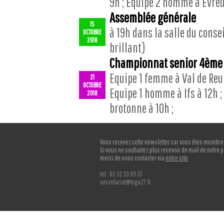
9h ; Equipe 2 homme à Evreu
Assemblée générale
15
à 19h dans la salle du conse
OCTOBRE
2018
brillant)
Championnat senior 4ème
Equipe 1 femme à Val de Reui
21
OCTOBRE
Equipe 1 homme à Ifs à 12h 
2018
brotonne à 10h ;
Vous recevez cette newsletter car vous êtes membre
Si vous ne souhaitez plus recevoir de mail de notre p
merci de nous contacter via
notre site
tel : 02 32 53 89 37
secretariat@tcga27.fr