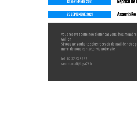
Reprise de 
13 SEPTEMBRE 2021
Assemblée G
25 SEPTEMBRE 2021
Vous recevez cette newsletter car vous êtes membre 
Gaillon
Si vous ne souhaitez plus recevoir de mail de notre p
merci de nous contacter via
notre site
tel : 02 32 53 89 37
secretariat@tcga27.fr