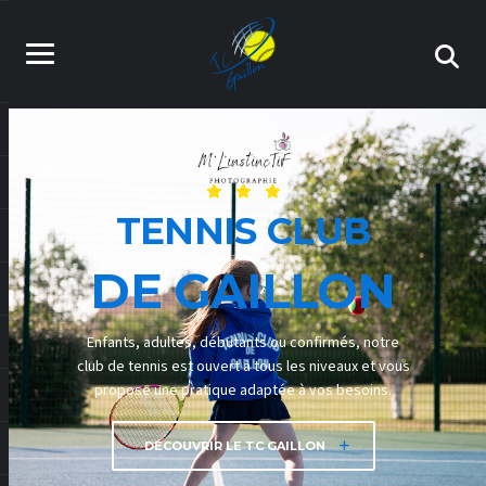
TENNIS CLUB
DE
GAILLON
Enfants, adultes, débutants ou confirmés, notre
club de tennis est ouvert à tous les niveaux et vous
propose une pratique adaptée à vos besoins.
DÉCOUVRIR LE TC GAILLON