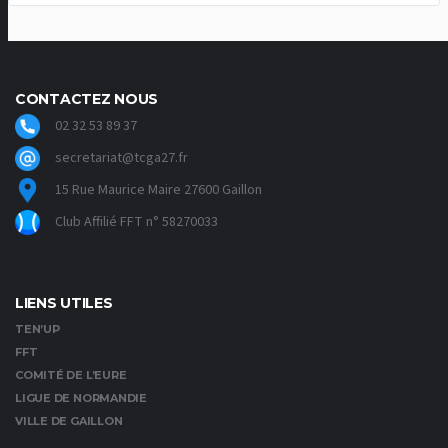
CONTACTEZ NOUS
02 32 53 89 37
secretariat@tcga27.fr
15 Rue Maurice Maire 27600 Gaillon
Club Affilié FFT n° 58270033
LIENS UTILES
TEN’UP
FFT
COMITÉ DE L’EURE
LIGUE DE NORMANDIE
VILLE DE GAILLON