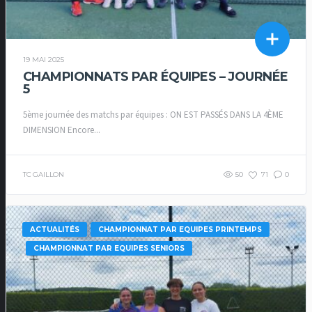
19 MAI 2025
CHAMPIONNATS PAR ÉQUIPES – JOURNÉE
5
5ème journée des matchs par équipes : ON EST PASSÉS DANS LA 4ÈME
DIMENSION Encore...
TC GAILLON
50
71
0
ACTUALITÉS
CHAMPIONNAT PAR EQUIPES PRINTEMPS
CHAMPIONNAT PAR EQUIPES SENIORS