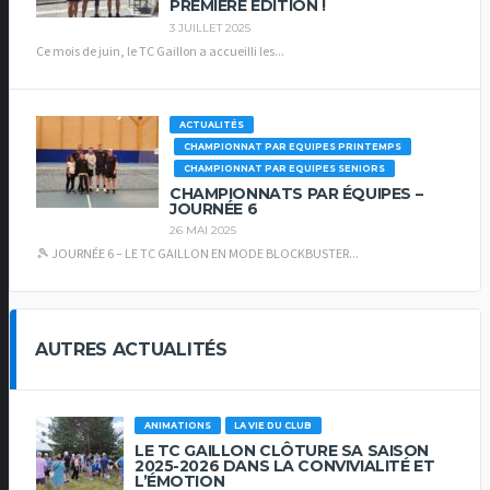
PREMIÈRE ÉDITION !
3 JUILLET 2025
Ce mois de juin, le TC Gaillon a accueilli les...
ACTUALITÉS
CHAMPIONNAT PAR EQUIPES PRINTEMPS
CHAMPIONNAT PAR EQUIPES SENIORS
CHAMPIONNATS PAR ÉQUIPES –
JOURNÉE 6
26 MAI 2025
🎾 JOURNÉE 6 – LE TC GAILLON EN MODE BLOCKBUSTER...
AUTRES ACTUALITÉS
ANIMATIONS
LA VIE DU CLUB
LE TC GAILLON CLÔTURE SA SAISON
2025-2026 DANS LA CONVIVIALITÉ ET
L’ÉMOTION