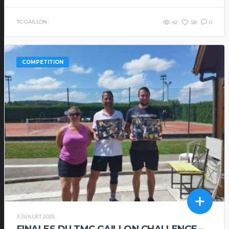
TC GAILLON
42
58
0
COMPETITION
3 JUILLET 2025
FINALES DU TMC GAILLON CHALLENGE –