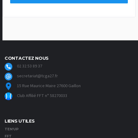
CONTACTEZ NOUS
02 32 53 89 37
secretariat@tcga27.fr
15 Rue Maurice Maire 27600 Gaillon
Club Affilié FFT n° 58270033
LIENS UTILES
TEN’UP
FFT