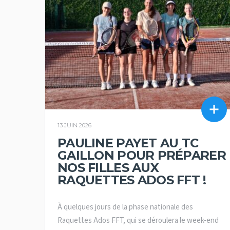
13 JUIN 2026
PAULINE PAYET AU TC
GAILLON POUR PRÉPARER
NOS FILLES AUX
RAQUETTES ADOS FFT !
À quelques jours de la phase nationale des
Raquettes Ados FFT, qui se déroulera le week-end