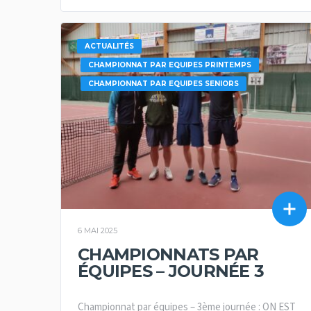
ACTUALITÉS
CHAMPIONNAT PAR EQUIPES PRINTEMPS
CHAMPIONNAT PAR EQUIPES SENIORS
6 MAI 2025
CHAMPIONNATS PAR
ÉQUIPES – JOURNÉE 3
Championnat par équipes – 3ème journée : ON EST