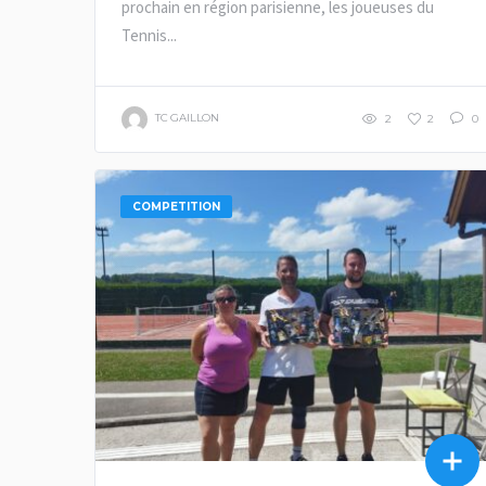
prochain en région parisienne, les joueuses du
Tennis...
TC GAILLON
2
2
0
COMPETITION