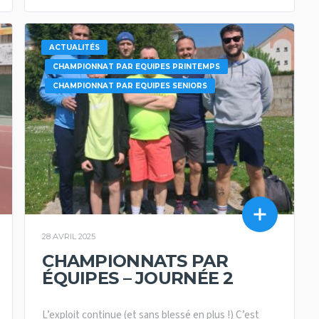
ACTUALITÉS
CHAMPIONNAT PAR EQUIPES PRINTEMPS
CHAMPIONNAT PAR EQUIPES SENIORS
28 AVRIL 2025
CHAMPIONNATS PAR
ÉQUIPES – JOURNÉE 2
L’exploit continue (et sans blessé en plus !) C’est