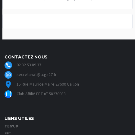
CONTACTEZ NOUS
02 32 53 89 37
secretariat@tcga27.fr
15 Rue Maurice Maire 27600 Gaillon
Club Affilié FFT n° 58270033
LIENS UTILES
TEN’UP
FFT