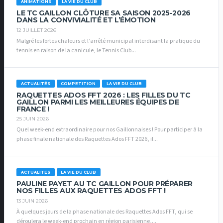
ANIMATIONS
LA VIE DU CLUB
LE TC GAILLON CLÔTURE SA SAISON 2025-2026
DANS LA CONVIVIALITÉ ET L’ÉMOTION
12 JUILLET 2026
Malgré les fortes chaleurs et l’arrêté municipal interdisant la pratique du
tennis en raison de la canicule, le Tennis Club...
ACTUALITÉS
COMPETITION
LA VIE DU CLUB
RAQUETTES ADOS FFT 2026 : LES FILLES DU TC
GAILLON PARMI LES MEILLEURES ÉQUIPES DE
FRANCE !
25 JUIN 2026
Quel week-end extraordinaire pour nos Gaillonnaises ! Pour participer à la
phase finale nationale des Raquettes Ados FFT 2026, il...
ACTUALITÉS
LA VIE DU CLUB
PAULINE PAYET AU TC GAILLON POUR PRÉPARER
NOS FILLES AUX RAQUETTES ADOS FFT !
13 JUIN 2026
À quelques jours de la phase nationale des Raquettes Ados FFT, qui se
déroulera le week-end prochain en région parisienne,...