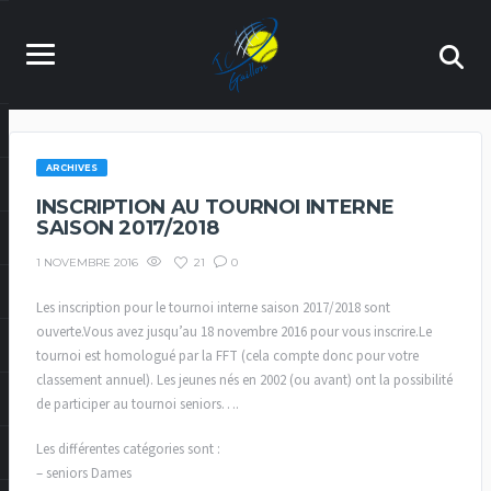
ARCHIVES
INSCRIPTION AU TOURNOI INTERNE
SAISON 2017/2018
21
0
1 NOVEMBRE 2016
Les inscription pour le tournoi interne saison 2017/2018 sont
ouverte.Vous avez jusqu’au 18 novembre 2016 pour vous inscrire.Le
tournoi est homologué par la FFT (cela compte donc pour votre
classement annuel). Les jeunes nés en 2002 (ou avant) ont la possibilité
de participer au tournoi seniors….
Les différentes catégories sont :
– seniors Dames