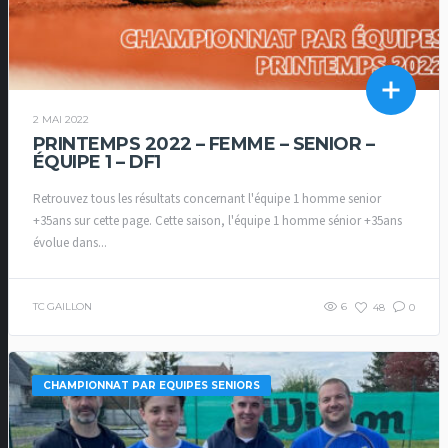
2 MAI 2022
PRINTEMPS 2022 – FEMME – SENIOR –
ÉQUIPE 1 – DF1
Retrouvez tous les résultats concernant l'équipe 1 homme senior
+35ans sur cette page. Cette saison, l'équipe 1 homme sénior +35ans
évolue dans...
TC GAILLON
6
48
0
CHAMPIONNAT PAR EQUIPES SENIORS