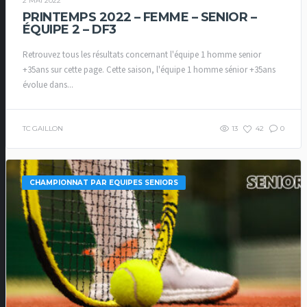
2 MAI 2022
PRINTEMPS 2022 – FEMME – SENIOR –
ÉQUIPE 2 – DF3
Retrouvez tous les résultats concernant l'équipe 1 homme senior
+35ans sur cette page. Cette saison, l'équipe 1 homme sénior +35ans
évolue dans...
TC GAILLON
13
42
0
CHAMPIONNAT PAR EQUIPES SENIORS