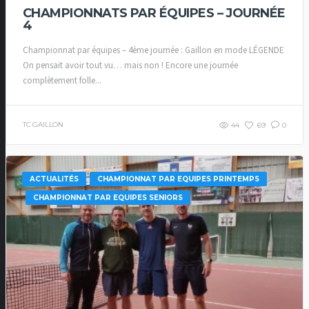
CHAMPIONNATS PAR ÉQUIPES – JOURNÉE
4
Championnat par équipes – 4ème journée : Gaillon en mode LÉGENDE
On pensait avoir tout vu… mais non ! Encore une journée
complètement folle...
TC GAILLON
44
69
0
ACTUALITÉS
CHAMPIONNAT PAR EQUIPES PRINTEMPS
CHAMPIONNAT PAR EQUIPES SENIORS