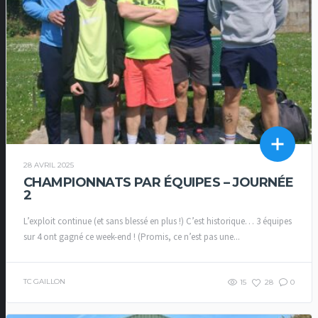
28 AVRIL 2025
CHAMPIONNATS PAR ÉQUIPES – JOURNÉE
2
L’exploit continue (et sans blessé en plus !) C’est historique… 3 équipes
sur 4 ont gagné ce week-end ! (Promis, ce n’est pas une...
TC GAILLON
15
28
0