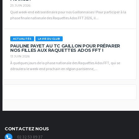
25 JUIN 2026
Quel week-end extraordinaire pour nos Gaillonnaises ! Pour participer à la
phase finale nationale des Raquettes Ados FFT 2026, il...
ACTUALITÉS
LA VIE DU CLUB
PAULINE PAYET AU TC GAILLON POUR PRÉPARER
NOS FILLES AUX RAQUETTES ADOS FFT !
13 JUIN 2026
À quelques jours de la phase nationale des Raquettes Ados FFT, qui se
déroulera le week-end prochain en région parisienne,...
CONTACTEZ NOUS
02 32 53 89 37