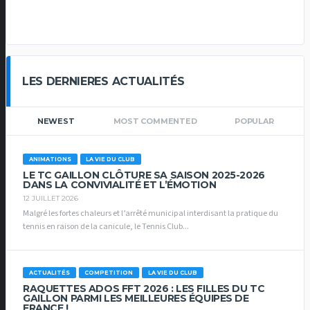
LES DERNIERES ACTUALITÉS
NEWEST
MOST COMMENTED
POPULAR
ANIMATIONS
LA VIE DU CLUB
LE TC GAILLON CLÔTURE SA SAISON 2025-2026
DANS LA CONVIVIALITÉ ET L’ÉMOTION
12 JUILLET 2026
Malgré les fortes chaleurs et l’arrêté municipal interdisant la pratique du
tennis en raison de la canicule, le Tennis Club...
ACTUALITÉS
COMPETITION
LA VIE DU CLUB
RAQUETTES ADOS FFT 2026 : LES FILLES DU TC
GAILLON PARMI LES MEILLEURES ÉQUIPES DE
FRANCE !