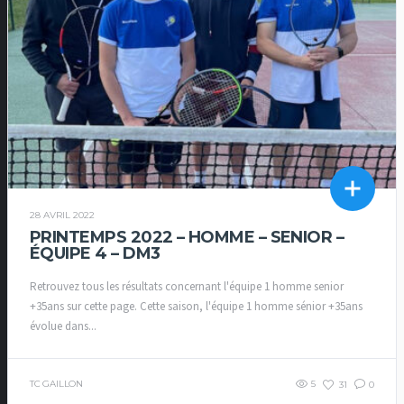
28 AVRIL 2022
PRINTEMPS 2022 – HOMME – SENIOR –
ÉQUIPE 4 – DM3
Retrouvez tous les résultats concernant l'équipe 1 homme senior
+35ans sur cette page. Cette saison, l'équipe 1 homme sénior +35ans
évolue dans...
TC GAILLON
5
31
0