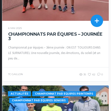
6 MAI 2025
CHAMPIONNATS PAR ÉQUIPES – JOURNÉE
3
Championnat par équipes – 3ème journée : ON EST TOUJOURS DANS
LE SURNATUREL Une nouvelle journée, des émotions, du soleil (et un
peu de...
TC GAILLON
35
62
0
ACTUALITÉS
CHAMPIONNAT PAR EQUIPES PRINTEMPS
CHAMPIONNAT PAR EQUIPES SENIORS