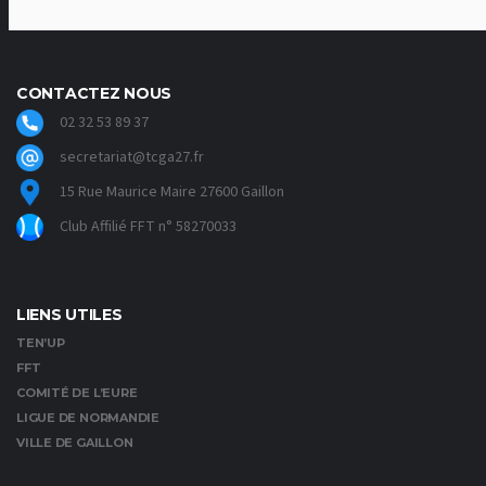
25,00 €
à
30,00 €
CONTACTEZ NOUS
02 32 53 89 37
secretariat@tcga27.fr
15 Rue Maurice Maire 27600 Gaillon
Club Affilié FFT n° 58270033
LIENS UTILES
TEN’UP
FFT
COMITÉ DE L’EURE
LIGUE DE NORMANDIE
VILLE DE GAILLON