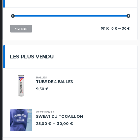
PRIX
PRIX
PRIX :
0 €
—
30 €
FILTRER
MIN
MAX
LES PLUS VENDU
BALLES
TUBE DE 4 BALLES
9,50
€
VETEMENTS
SWEAT DU TC GAILLON
Plage
25,00
€
–
30,00
€
de
prix :