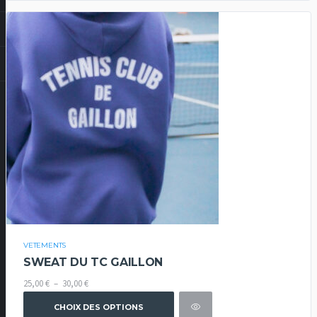
VETEMENTS
SWEAT DU TC GAILLON
Plage
25,00
€
–
30,00
€
de
CHOIX DES OPTIONS
prix :