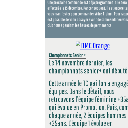
Une prochaine commande est déjà programmée, elle sera
effectuée le 15 décembre. Par conséquent, il est encore t
vous manifester pour commander vôtre T-shirt. Pour rappel
est possible de venir essayer avant de commander en ven
club house pendant les heures de permanence
Championnats Senior +
Le 14 novembre dernier, les
championnats senior+ ont débuté
Cette année le TC gaillon a engag
équipes. Dans le détail, nous
retrouvons l’équipe féminine +35
qui évolue en Promotion. Puis, c
chaque année, 2 équipes hommes
+35ans. L’équipe 1 évolue en