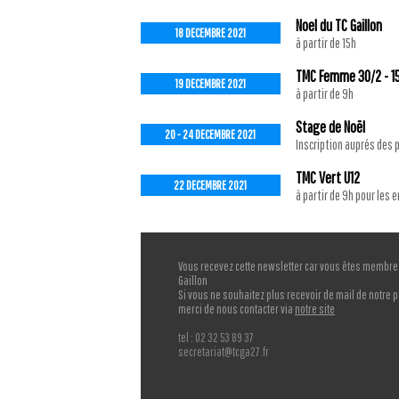
Noel du TC Gaillon
18 DECEMBRE 2021
à partir de 15h
TMC Femme 30/2 - 1
19 DECEMBRE 2021
à partir de 9h
Stage de Noël
20 - 24 DECEMBRE 2021
Inscription auprés des 
TMC Vert U12
22 DECEMBRE 2021
à partir de 9h pour les 
Vous recevez cette newsletter car vous êtes membre 
Gaillon
Si vous ne souhaitez plus recevoir de mail de notre p
merci de nous contacter via
notre site
tel : 02 32 53 89 37
secretariat@tcga27.fr