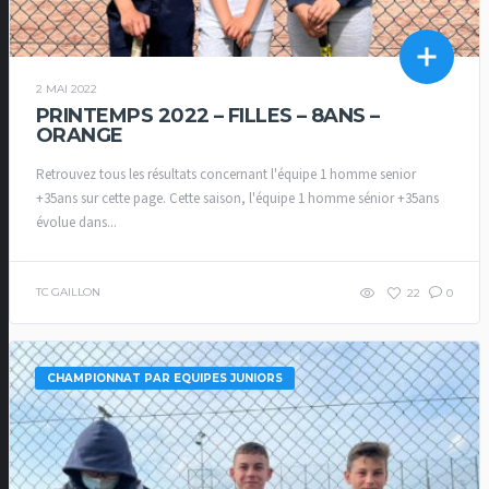
2 MAI 2022
PRINTEMPS 2022 – FILLES – 8ANS –
ORANGE
Retrouvez tous les résultats concernant l'équipe 1 homme senior
+35ans sur cette page. Cette saison, l'équipe 1 homme sénior +35ans
évolue dans...
TC GAILLON
22
0
CHAMPIONNAT PAR EQUIPES JUNIORS