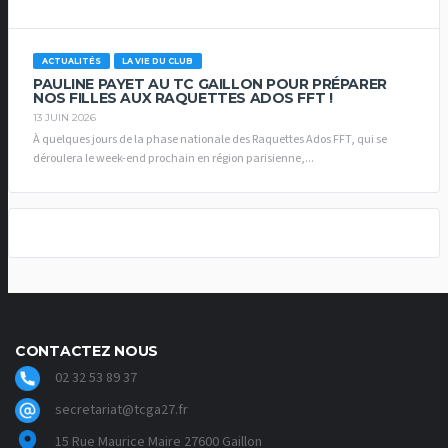
ACTUALITÉS
LA VIE DU CLUB
PAULINE PAYET AU TC GAILLON POUR PRÉPARER
NOS FILLES AUX RAQUETTES ADOS FFT !
13 JUIN 2026
À quelques jours de la phase nationale des Raquettes Ados FFT, qui se
déroulera le week-end prochain en région parisienne,...
CONTACTEZ NOUS
02 32 53 89 37
secretariat@tcga27.fr
15 Rue Maurice Maire 27600 Gaillon