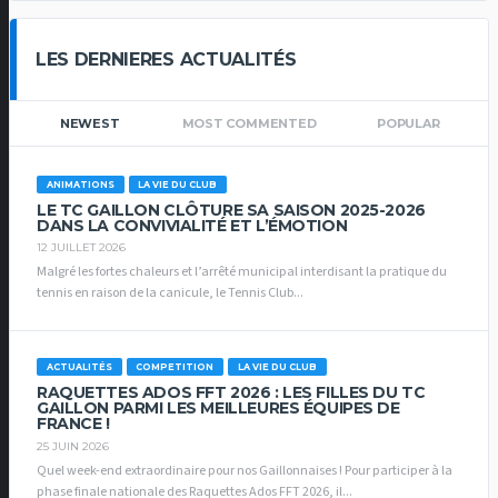
LES DERNIERES ACTUALITÉS
NEWEST
MOST COMMENTED
POPULAR
ANIMATIONS
LA VIE DU CLUB
LE TC GAILLON CLÔTURE SA SAISON 2025-2026
DANS LA CONVIVIALITÉ ET L’ÉMOTION
12 JUILLET 2026
Malgré les fortes chaleurs et l’arrêté municipal interdisant la pratique du
tennis en raison de la canicule, le Tennis Club...
ACTUALITÉS
COMPETITION
LA VIE DU CLUB
RAQUETTES ADOS FFT 2026 : LES FILLES DU TC
GAILLON PARMI LES MEILLEURES ÉQUIPES DE
FRANCE !
25 JUIN 2026
Quel week-end extraordinaire pour nos Gaillonnaises ! Pour participer à la
phase finale nationale des Raquettes Ados FFT 2026, il...