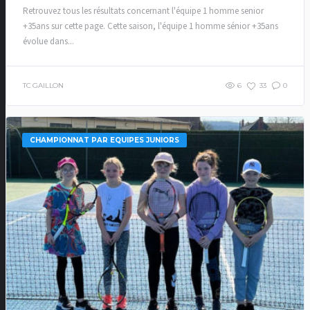
Retrouvez tous les résultats concernant l'équipe 1 homme senior
+35ans sur cette page. Cette saison, l'équipe 1 homme sénior +35ans
évolue dans...
TC GAILLON
6
33
0
CHAMPIONNAT PAR EQUIPES JUNIORS