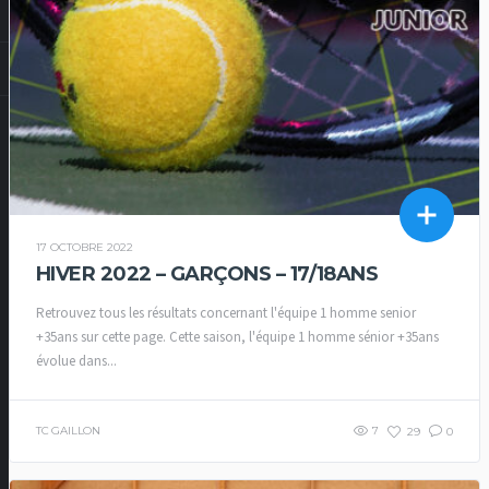
17 OCTOBRE 2022
HIVER 2022 – GARÇONS – 17/18ANS
Retrouvez tous les résultats concernant l'équipe 1 homme senior
+35ans sur cette page. Cette saison, l'équipe 1 homme sénior +35ans
évolue dans...
TC GAILLON
7
29
0