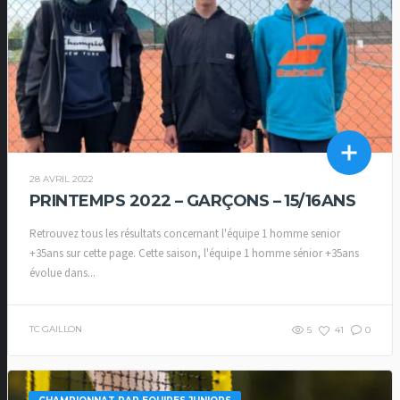
28 AVRIL 2022
PRINTEMPS 2022 – GARÇONS – 15/16ANS
Retrouvez tous les résultats concernant l'équipe 1 homme senior
+35ans sur cette page. Cette saison, l'équipe 1 homme sénior +35ans
évolue dans...
TC GAILLON
5
41
0