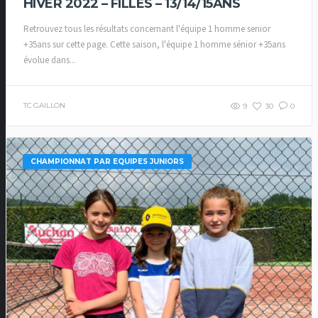
HIVER 2022 – FILLES – 13/14/15ANS
Retrouvez tous les résultats concernant l'équipe 1 homme senior
+35ans sur cette page. Cette saison, l'équipe 1 homme sénior +35ans
évolue dans...
TC GAILLON
9
30
0
CHAMPIONNAT PAR EQUIPES JUNIORS