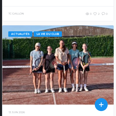
TC GAILLON
3
2
0
ACTUALITÉS
LA VIE DU CLUB
13 JUIN 2026