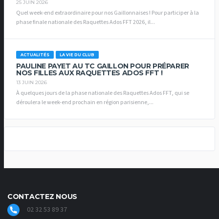
25 JUIN 2026
Quel week-end extraordinaire pour nos Gaillonnaises ! Pour participer à la
phase finale nationale des Raquettes Ados FFT 2026, il...
ACTUALITÉS
LA VIE DU CLUB
PAULINE PAYET AU TC GAILLON POUR PRÉPARER
NOS FILLES AUX RAQUETTES ADOS FFT !
13 JUIN 2026
À quelques jours de la phase nationale des Raquettes Ados FFT, qui se
déroulera le week-end prochain en région parisienne,...
CONTACTEZ NOUS
02 32 53 89 37