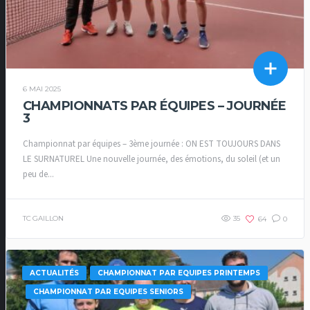
6 MAI 2025
CHAMPIONNATS PAR ÉQUIPES – JOURNÉE
3
Championnat par équipes – 3ème journée : ON EST TOUJOURS DANS
LE SURNATUREL Une nouvelle journée, des émotions, du soleil (et un
peu de...
TC GAILLON
35
64
0
ACTUALITÉS
CHAMPIONNAT PAR EQUIPES PRINTEMPS
CHAMPIONNAT PAR EQUIPES SENIORS