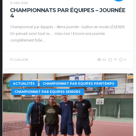
12 MAI 2025
CHAMPIONNATS PAR ÉQUIPES – JOURNÉE
4
Championnat par équipes – 4ème journée : Gaillon en mode LÉGENDE
On pensait avoir tout vu… mais non ! Encore une journée
complètement folle...
TC GAILLON
44
71
0
ACTUALITÉS
CHAMPIONNAT PAR EQUIPES PRINTEMPS
CHAMPIONNAT PAR EQUIPES SENIORS