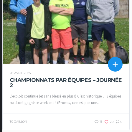
28 AVRIL 2025
CHAMPIONNATS PAR ÉQUIPES – JOURNÉE
2
L’exploit continue (et sans blessé en plus !) C’est historique… 3 équipes
sur 4 ont gagné ce week-end ! (Promis, ce n’est pas une...
TC GAILLON
15
29
0