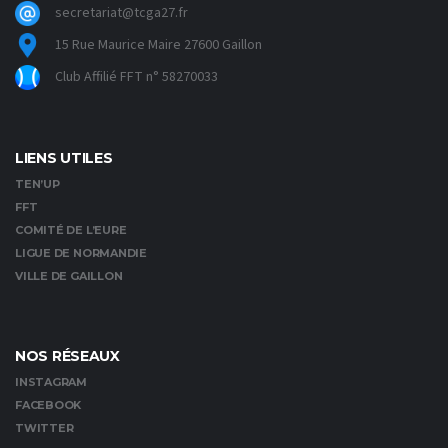
secretariat@tcga27.fr
15 Rue Maurice Maire 27600 Gaillon
Club Affilié FFT n° 58270033
LIENS UTILES
TEN’UP
FFT
COMITÉ DE L’EURE
LIGUE DE NORMANDIE
VILLE DE GAILLON
NOS RÉSEAUX
INSTAGRAM
FACEBOOK
TWITTER