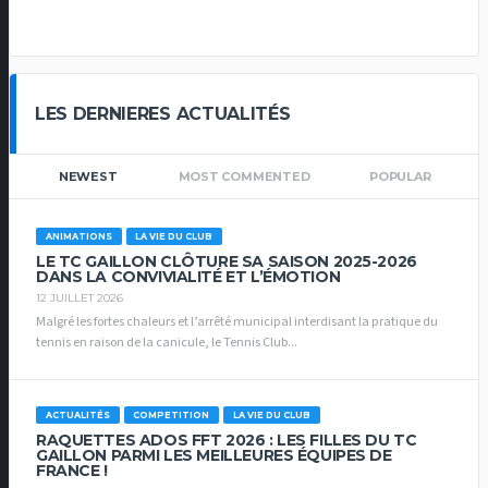
LES DERNIERES ACTUALITÉS
NEWEST
MOST COMMENTED
POPULAR
ANIMATIONS
LA VIE DU CLUB
LE TC GAILLON CLÔTURE SA SAISON 2025-2026
DANS LA CONVIVIALITÉ ET L’ÉMOTION
12 JUILLET 2026
Malgré les fortes chaleurs et l’arrêté municipal interdisant la pratique du
tennis en raison de la canicule, le Tennis Club...
ACTUALITÉS
COMPETITION
LA VIE DU CLUB
RAQUETTES ADOS FFT 2026 : LES FILLES DU TC
GAILLON PARMI LES MEILLEURES ÉQUIPES DE
FRANCE !