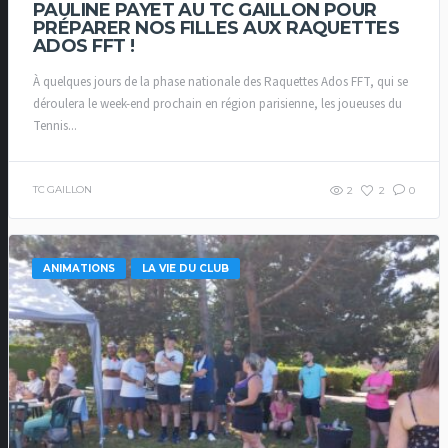
PAULINE PAYET AU TC GAILLON POUR
PRÉPARER NOS FILLES AUX RAQUETTES
ADOS FFT !
À quelques jours de la phase nationale des Raquettes Ados FFT, qui se
déroulera le week-end prochain en région parisienne, les joueuses du
Tennis...
TC GAILLON
2
2
0
ANIMATIONS
LA VIE DU CLUB