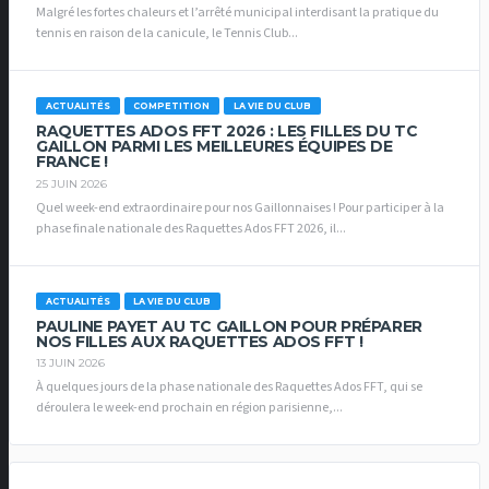
Malgré les fortes chaleurs et l’arrêté municipal interdisant la pratique du
tennis en raison de la canicule, le Tennis Club...
ACTUALITÉS
COMPETITION
LA VIE DU CLUB
RAQUETTES ADOS FFT 2026 : LES FILLES DU TC
GAILLON PARMI LES MEILLEURES ÉQUIPES DE
FRANCE !
25 JUIN 2026
Quel week-end extraordinaire pour nos Gaillonnaises ! Pour participer à la
phase finale nationale des Raquettes Ados FFT 2026, il...
ACTUALITÉS
LA VIE DU CLUB
PAULINE PAYET AU TC GAILLON POUR PRÉPARER
NOS FILLES AUX RAQUETTES ADOS FFT !
13 JUIN 2026
À quelques jours de la phase nationale des Raquettes Ados FFT, qui se
déroulera le week-end prochain en région parisienne,...