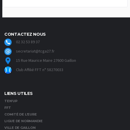
CONTACTEZ NOUS
02 32 53 89 37
secretariat@tcga27.fr
15 Rue Maurice Maire 27600 Gaillon
Club Affilié FFT n° 58270033
LIENS UTILES
TEN’UP
FFT
COMITÉ DE L’EURE
LIGUE DE NORMANDIE
VILLE DE GAILLON