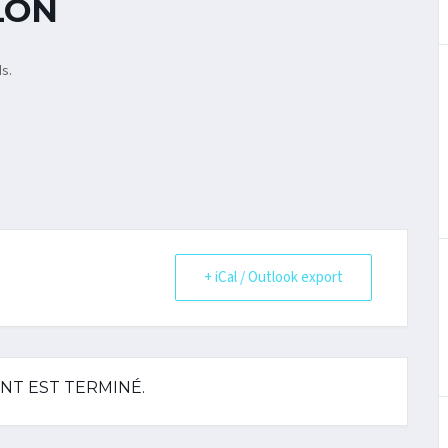
LON
ds.
+ iCal / Outlook export
NT EST TERMINÉ.