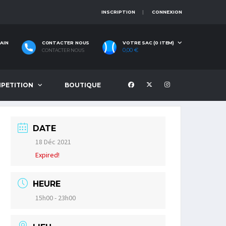
INSCRIPTION
CONNEXION
AIN
CONTACTER NOUS
VOTRE SAC (0 ITEM)
0,00
€
CONTACTER NOUS
PETITION
BOUTIQUE
DATE
18 Déc 2021
Expired!
HEURE
15h00 - 23h00