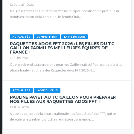
12 JUILLET 2026
Malgré les fortes chaleurs et l’arrêté municipal interdisant la pratique du
tennis en raison de la canicule, le Tennis Club...
ACTUALITÉS
COMPETITION
LA VIE DU CLUB
RAQUETTES ADOS FFT 2026 : LES FILLES DU TC
GAILLON PARMI LES MEILLEURES ÉQUIPES DE
FRANCE !
25 JUIN 2026
Quel week-end extraordinaire pour nos Gaillonnaises ! Pour participer à la
phase finale nationale des Raquettes Ados FFT 2026, il...
ACTUALITÉS
LA VIE DU CLUB
PAULINE PAYET AU TC GAILLON POUR PRÉPARER
NOS FILLES AUX RAQUETTES ADOS FFT !
13 JUIN 2026
À quelques jours de la phase nationale des Raquettes Ados FFT, qui se
déroulera le week-end prochain en région parisienne,...