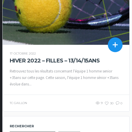
17 OCTOBRE 2022
HIVER 2022 – FILLES – 13/14/15ANS
Retrouvez tous les résultats concernant l'équipe 1 homme senior
+35ans sur cette page. Cette saison, l'équipe 1 homme sénior +35ans
évolue dans...
TC GAILLON
9
30
0
RECHERCHER