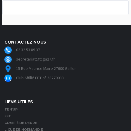
CONTACTEZ NOUS
02 32 53 89 37
secretariat@tcga27.fr
15 Rue Maurice Maire 27600 Gaillon
Club Affilié FFT n° 58270033
LIENS UTILES
TEN’UP
FFT
COMITÉ DE L’EURE
LIGUE DE NORMANDIE