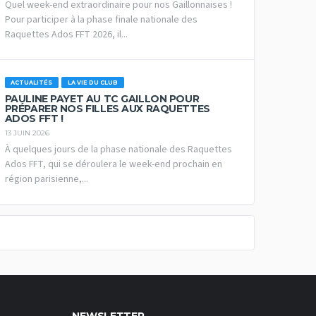
Quel week-end extraordinaire pour nos Gaillonnaises !
Pour participer à la phase finale nationale des
Raquettes Ados FFT 2026, il...
ACTUALITÉS
LA VIE DU CLUB
PAULINE PAYET AU TC GAILLON POUR
PRÉPARER NOS FILLES AUX RAQUETTES
ADOS FFT !
13 JUIN 2026
À quelques jours de la phase nationale des Raquettes
Ados FFT, qui se déroulera le week-end prochain en
région parisienne,...