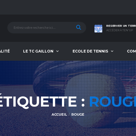
RESERVER UN TERR
ACCÉDER À TEN'UP
ALITÉ
LE TC GAILLON
ECOLE DE TENNIS
COM
ÉTIQUETTE :
ROUG
ACCUEIL
ROUGE