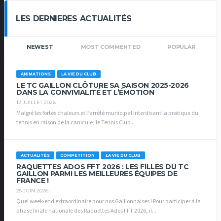
LES DERNIERES ACTUALITÉS
NEWEST
MOST COMMENTED
POPULAR
ANIMATIONS
LA VIE DU CLUB
LE TC GAILLON CLÔTURE SA SAISON 2025-2026
DANS LA CONVIVIALITÉ ET L’ÉMOTION
12 JUILLET 2026
Malgré les fortes chaleurs et l’arrêté municipal interdisant la pratique du
tennis en raison de la canicule, le Tennis Club...
ACTUALITÉS
COMPETITION
LA VIE DU CLUB
RAQUETTES ADOS FFT 2026 : LES FILLES DU TC
GAILLON PARMI LES MEILLEURES ÉQUIPES DE
FRANCE !
25 JUIN 2026
Quel week-end extraordinaire pour nos Gaillonnaises ! Pour participer à la
phase finale nationale des Raquettes Ados FFT 2026, il...