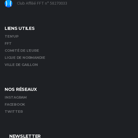
Club Affilié FFT n° 58270033
LIENS UTILES
TEN’UP
FFT
COMITÉ DE L’EURE
LIGUE DE NORMANDIE
VILLE DE GAILLON
NOS RÉSEAUX
INSTAGRAM
FACEBOOK
TWITTER
NEWSLETTER