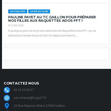
ACTUALITÉS
LA VIE DU CLUB
PAULINE PAYET AU TC GAILLON POUR PRÉPARER
NOS FILLES AUX RAQUETTES ADOS FFT !
13 JUIN 2026
À quelques jours de la phase nationale des Raquettes Ados FFT, qui se
déroulera le week-end prochain en région parisienne,...
CONTACTEZ NOUS
02 32 53 89 37
secretariat@tcga27.fr
15 Rue Maurice Maire 27600 Gaillon