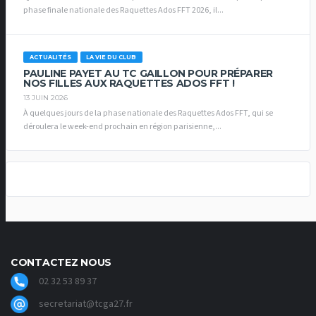
phase finale nationale des Raquettes Ados FFT 2026, il...
ACTUALITÉS
LA VIE DU CLUB
PAULINE PAYET AU TC GAILLON POUR PRÉPARER
NOS FILLES AUX RAQUETTES ADOS FFT !
13 JUIN 2026
À quelques jours de la phase nationale des Raquettes Ados FFT, qui se
déroulera le week-end prochain en région parisienne,...
CONTACTEZ NOUS
02 32 53 89 37
secretariat@tcga27.fr