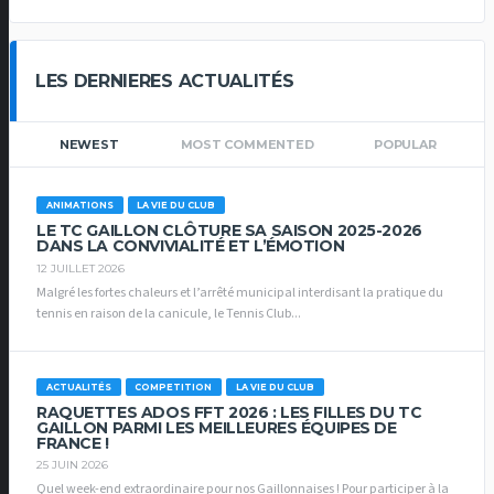
LES DERNIERES ACTUALITÉS
NEWEST
MOST COMMENTED
POPULAR
ANIMATIONS
LA VIE DU CLUB
LE TC GAILLON CLÔTURE SA SAISON 2025-2026
DANS LA CONVIVIALITÉ ET L’ÉMOTION
12 JUILLET 2026
Malgré les fortes chaleurs et l’arrêté municipal interdisant la pratique du
tennis en raison de la canicule, le Tennis Club...
ACTUALITÉS
COMPETITION
LA VIE DU CLUB
RAQUETTES ADOS FFT 2026 : LES FILLES DU TC
GAILLON PARMI LES MEILLEURES ÉQUIPES DE
FRANCE !
25 JUIN 2026
Quel week-end extraordinaire pour nos Gaillonnaises ! Pour participer à la