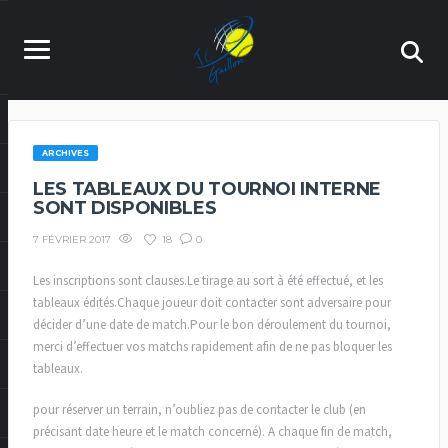
ARCHIVES
LES TABLEAUX DU TOURNOI INTERNE
SONT DISPONIBLES
18
0
7 FÉVRIER 2017
Les inscriptions sont clauses.Le tirage au sort à été effectué, et les
tableaux édités.Chaque joueur doit contacter sont adversaire pour
décider d’une date de match.Pour le bon déroulement du tournoi,
merci d’effectuer vos matchs rapidement afin de ne pas bloquer les
tableaux.
pour réserver un terrain, n’oubliez pas de contacter le club (en
précisant date heure et le match concerné). A chaque fin de match,