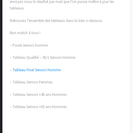
envoyez nous le résultat par mail que l’on puisse mettre à jour les
tableaux.
Retrouvez l’ensemble des tableaux dans la liste ci-dessous
Bon match à tous !
– Poule seniors homme
– Tableau Qualifié – 30/1 Seniors Homme
–
Tableau Final Seniors Homme
– Tableau Seniors Femmes
– Tableau Seniors +45 ans Hommes
– Tableau Seniors +65 ans Hommes