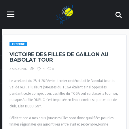
EXTERNE
VICTOIRE DES FILLES DE GAILLON AU
BABOLAT TOUR
19
0
3 MARS 2017
Le weekend du 25 et 26 Février dernier ce déroulait le Babolat tour du
Val de reuil. Plusieurs joueuses du TCGA étaient ainsi opposées
pendant cette compétition. Les filles du TCGA ont surclassé le tournoi,
puisque Aurélie DUBUC s’est imposée en finale contre sa partenaire de
club, Lisa DEBUIGNY.
Félicitations à nos deux joueuses.Elles sont donc qualifiées pour les
finales régionales qui auront lieu entre avril et septembre,bonne