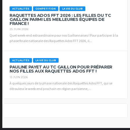
ACTUALITÉS
COMPETITION
LA VIE DU CLUB
RAQUETTES ADOS FFT 2026 : LES FILLES DU TC
GAILLON PARMI LES MEILLEURES ÉQUIPES DE
FRANCE !
25 JUIN 2026
Quel week-end extraordinaire pour nos Gaillonnaises ! Pour participer à la
phase finale nationale des Raquettes Ados FFT 2026, il...
ACTUALITÉS
LA VIE DU CLUB
PAULINE PAYET AU TC GAILLON POUR PRÉPARER
NOS FILLES AUX RAQUETTES ADOS FFT !
13 JUIN 2026
À quelques jours de la phase nationale des Raquettes Ados FFT, qui se
déroulera le week-end prochain en région parisienne,...