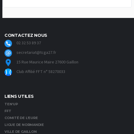
CONTACTEZ NOUS
02 32 53 89 37
secretariat@tcga27.fr
15 Rue Maurice Maire 27600 Gaillon
Club Affilié FFT n° 58270033
LIENS UTILES
TEN’UP
FFT
COMITÉ DE L’EURE
LIGUE DE NORMANDIE
VILLE DE GAILLON