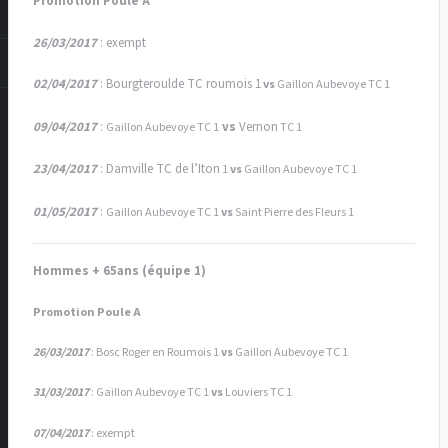
Promotion Poule A
26/03/2017
: exempt
02/04/2017
: Bourgteroulde TC roumois 1
vs
Gaillon Aubevoye TC 1
09/04/2017
:
vs
Vernon
Gaillon Aubevoye TC 1
TC 1
23/04/2017
: Damville TC de l’Iton
1
vs
Gaillon Aubevoye TC 1
01/05/2017
:
Gaillon Aubevoye TC 1
vs
Saint Pierre des Fleurs 1
Hommes + 65ans (équipe 1)
Promotion Poule A
26/03/2017
:
Bosc Roger en Roumois 1
vs
Gaillon Aubevoye TC 1
31/03/2017
:
Gaillon Aubevoye TC 1
vs
Louviers
TC 1
07/04/2017
: exempt