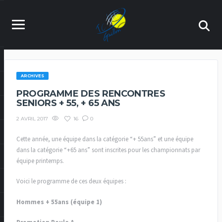
ARCHIVES
PROGRAMME DES RENCONTRES
SENIORS + 55, + 65 ANS
16
0
2 AVRIL 2017
Cette année, une équipe dans la catégorie “+ 55ans” et une équipe
dans la catégorie “+65 ans” sont inscrites pour les championnats par
équipe printemps.
Voici le programme de ces deux équipes :
Hommes + 55ans (équipe 1)