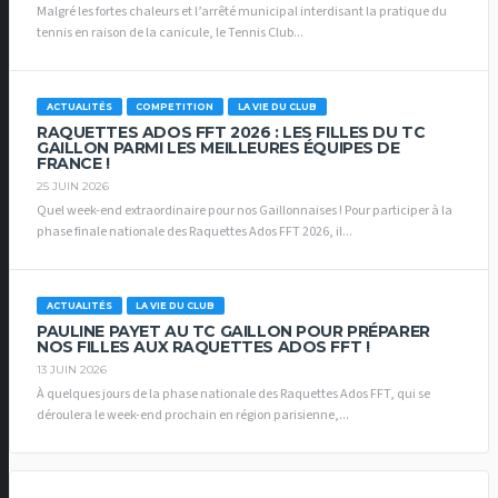
Malgré les fortes chaleurs et l’arrêté municipal interdisant la pratique du
tennis en raison de la canicule, le Tennis Club...
ACTUALITÉS
COMPETITION
LA VIE DU CLUB
RAQUETTES ADOS FFT 2026 : LES FILLES DU TC
GAILLON PARMI LES MEILLEURES ÉQUIPES DE
FRANCE !
25 JUIN 2026
Quel week-end extraordinaire pour nos Gaillonnaises ! Pour participer à la
phase finale nationale des Raquettes Ados FFT 2026, il...
ACTUALITÉS
LA VIE DU CLUB
PAULINE PAYET AU TC GAILLON POUR PRÉPARER
NOS FILLES AUX RAQUETTES ADOS FFT !
13 JUIN 2026
À quelques jours de la phase nationale des Raquettes Ados FFT, qui se
déroulera le week-end prochain en région parisienne,...