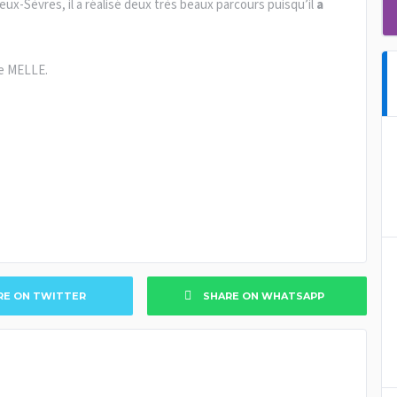
eux-Sèvres, il a réalisé deux très beaux parcours puisqu’il
a
de MELLE.
RE ON TWITTER
SHARE ON WHATSAPP