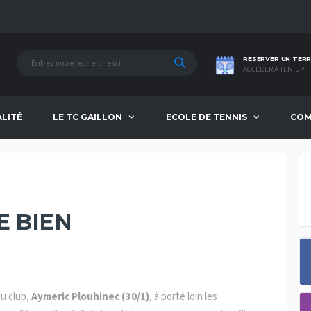
RESERVER UN TERR
ACCÉDER À TEN'UP
ALITÉ
LE TC GAILLON
ECOLE DE TENNIS
COM
E BIEN
u club,
Aymeric Plouhinec (30/1)
, à porté loin les