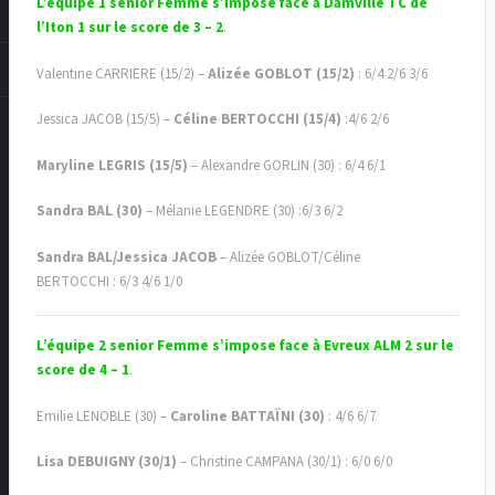
L’équipe 1 senior Femme s’impose face à Damville TC de
l’Iton 1 sur le score de 3 – 2
.
Valentine CARRIERE (15/2) –
Alizée GOBLOT (15/2)
: 6/4 2/6 3/6
Jessica JACOB (15/5) –
Céline BERTOCCHI (15/4)
:4/6 2/6
Maryline LEGRIS (15/5)
– Alexandre GORLIN (30) : 6/4 6/1
Sandra BAL (30)
– Mélanie LEGENDRE (30) :6/3 6/2
Sandra BAL/Jessica JACOB
– Alizée GOBLOT/Céline
BERTOCCHI : 6/3 4/6 1/0
L’équipe 2 senior Femme s’impose face à Evreux ALM 2 sur le
score de 4 – 1
.
Emilie LENOBLE (30) –
Caroline BATTAÏNI (30)
: 4/6 6/7
Lisa DEBUIGNY (30/1)
– Christine CAMPANA (30/1) : 6/0 6/0