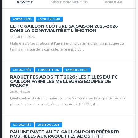
NEWEST
MOST COMMENTED
POPULAR
ANIMATIONS
LA VIE DU CLUB
LE TC GAILLON CLÔTURE SA SAISON 2025-2026
DANS LA CONVIVIALITÉ ET L’ÉMOTION
12 JUILLET 2026
Malgré les fortes chaleurs et l’arrêté municipal interdisant la pratique du
tennis en raison de la canicule, le Tennis Club...
ACTUALITÉS
COMPETITION
LA VIE DU CLUB
RAQUETTES ADOS FFT 2026 : LES FILLES DU TC
GAILLON PARMI LES MEILLEURES ÉQUIPES DE
FRANCE !
25 JUIN 2026
Quel week-end extraordinaire pour nos Gaillonnaises ! Pour participer à la
phase finale nationale des Raquettes Ados FFT 2026, il...
ACTUALITÉS
LA VIE DU CLUB
PAULINE PAYET AU TC GAILLON POUR PRÉPARER
NOS FILLES AUX RAQUETTES ADOS FFT !