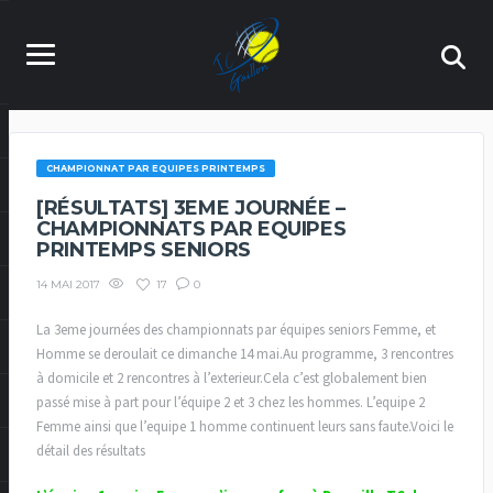
CHAMPIONNAT PAR EQUIPES PRINTEMPS
[RÉSULTATS] 3EME JOURNÉE –
CHAMPIONNATS PAR EQUIPES
PRINTEMPS SENIORS
17
0
14 MAI 2017
La 3eme journées des championnats par équipes seniors Femme, et
Homme se deroulait ce dimanche 14 mai.Au programme, 3 rencontres
à domicile et 2 rencontres à l’exterieur.Cela c’est globalement bien
passé mise à part pour l’équipe 2 et 3 chez les hommes. L’equipe 2
Femme ainsi que l’equipe 1 homme continuent leurs sans faute.Voici le
détail des résultats