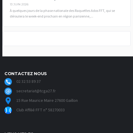
13 JUIN 2026
À quelques jours de la phase nationale des Raquettes Ados FFT, qui se
déroulera le week-end prochain en région parisienne,...
CONTACTEZ NOUS
02 32 53 89 37
secretariat@tcga27.fr
15 Rue Maurice Maire 27600 Gaillon
Club Affilié FFT n° 58270033