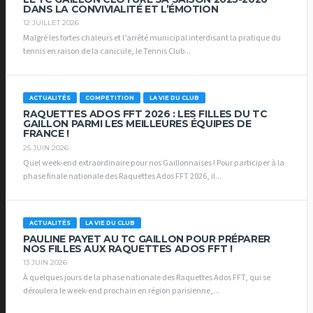
DANS LA CONVIVIALITÉ ET L’ÉMOTION
12 JUILLET 2026
Malgré les fortes chaleurs et l’arrêté municipal interdisant la pratique du
tennis en raison de la canicule, le Tennis Club...
ACTUALITÉS
COMPETITION
LA VIE DU CLUB
RAQUETTES ADOS FFT 2026 : LES FILLES DU TC
GAILLON PARMI LES MEILLEURES ÉQUIPES DE
FRANCE !
25 JUIN 2026
Quel week-end extraordinaire pour nos Gaillonnaises ! Pour participer à la
phase finale nationale des Raquettes Ados FFT 2026, il...
ACTUALITÉS
LA VIE DU CLUB
PAULINE PAYET AU TC GAILLON POUR PRÉPARER
NOS FILLES AUX RAQUETTES ADOS FFT !
13 JUIN 2026
À quelques jours de la phase nationale des Raquettes Ados FFT, qui se
déroulera le week-end prochain en région parisienne,...