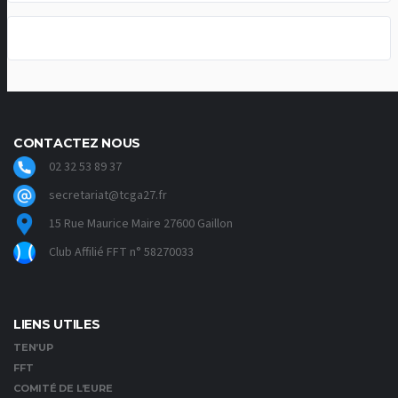
CONTACTEZ NOUS
02 32 53 89 37
secretariat@tcga27.fr
15 Rue Maurice Maire 27600 Gaillon
Club Affilié FFT n° 58270033
LIENS UTILES
TEN’UP
FFT
COMITÉ DE L’EURE