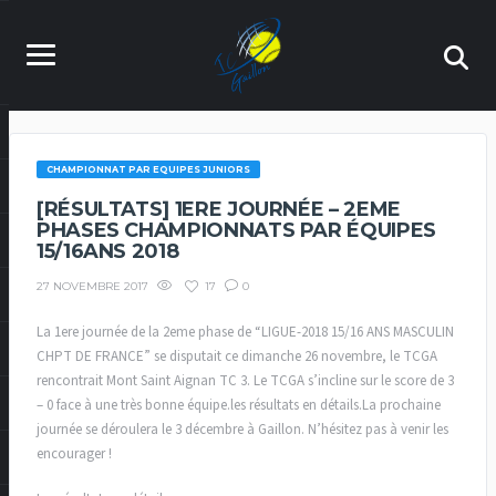
CHAMPIONNAT PAR EQUIPES JUNIORS
[RÉSULTATS] 1ERE JOURNÉE – 2EME
PHASES CHAMPIONNATS PAR ÉQUIPES
15/16ANS 2018
17
0
27 NOVEMBRE 2017
La 1ere journée de la 2eme phase de “LIGUE-2018 15/16 ANS MASCULIN
CHPT DE FRANCE” se disputait ce dimanche 26 novembre, le TCGA
rencontrait Mont Saint Aignan TC 3. Le TCGA s’incline sur le score de 3
– 0 face à une très bonne équipe.les résultats en détails.La prochaine
journée se déroulera le 3 décembre à Gaillon. N’hésitez pas à venir les
encourager !