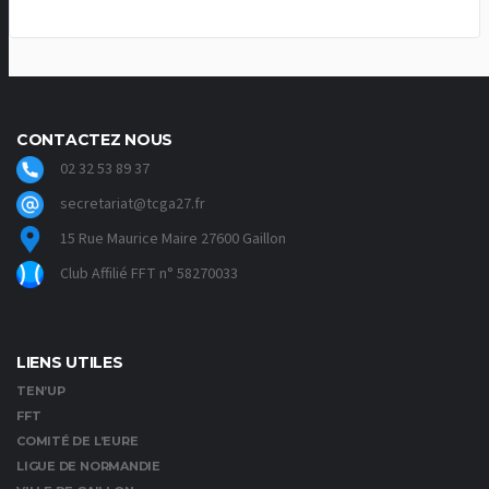
CONTACTEZ NOUS
02 32 53 89 37
secretariat@tcga27.fr
15 Rue Maurice Maire 27600 Gaillon
Club Affilié FFT n° 58270033
LIENS UTILES
TEN’UP
FFT
COMITÉ DE L’EURE
LIGUE DE NORMANDIE