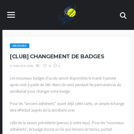
ARCHIVES
[CLUB] CHANGEMENT DE BADGES
13
0
9 JANVIER 2018
Les nouveaux badges d’accès seront disponibles le mardi 9 janvier
après midi à partir de 16h. Merci de venir pendant les permanences du
secrétariat pour changer votre badge.
Pour les “anciens adhérents” ayant déjà cette carte, un simple échange
sera effectué auprès de la secrétaire avec
celle de la saison précédente (pensez à votre reçu). Pour les “nouveaux
adhérents”, le badge donne accès aux terrains de tennis, portail