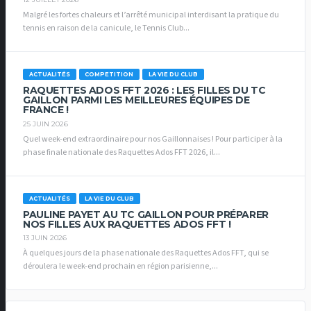
Malgré les fortes chaleurs et l’arrêté municipal interdisant la pratique du
tennis en raison de la canicule, le Tennis Club...
ACTUALITÉS
COMPETITION
LA VIE DU CLUB
RAQUETTES ADOS FFT 2026 : LES FILLES DU TC
GAILLON PARMI LES MEILLEURES ÉQUIPES DE
FRANCE !
25 JUIN 2026
Quel week-end extraordinaire pour nos Gaillonnaises ! Pour participer à la
phase finale nationale des Raquettes Ados FFT 2026, il...
ACTUALITÉS
LA VIE DU CLUB
PAULINE PAYET AU TC GAILLON POUR PRÉPARER
NOS FILLES AUX RAQUETTES ADOS FFT !
13 JUIN 2026
À quelques jours de la phase nationale des Raquettes Ados FFT, qui se
déroulera le week-end prochain en région parisienne,...