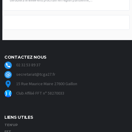
déroulera le week-end prochain en région parisienne,...
CONTACTEZ NOUS
02 32 53 89 37
secretariat@tcga27.fr
15 Rue Maurice Maire 27600 Gaillon
Club Affilié FFT n° 58270033
LIENS UTILES
TEN’UP
FFT