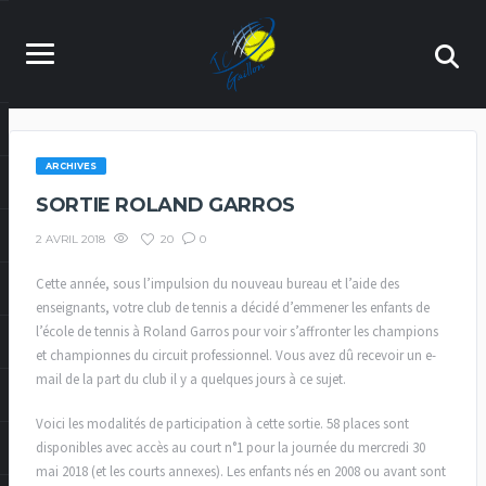
ARCHIVES
SORTIE ROLAND GARROS
20
0
2 AVRIL 2018
Cette année, sous l’impulsion du nouveau bureau et l’aide des
enseignants, votre club de tennis a décidé d’emmener les enfants de
l’école de tennis à Roland Garros pour voir s’affronter les champions
et championnes du circuit professionnel. Vous avez dû recevoir un e-
mail de la part du club il y a quelques jours à ce sujet.
Voici les modalités de participation à cette sortie. 58 places sont
disponibles avec accès au court n°1 pour la journée du mercredi 30
mai 2018 (et les courts annexes). Les enfants nés en 2008 ou avant sont