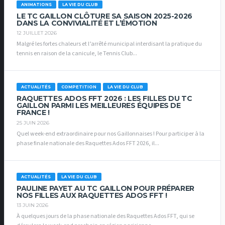
ANIMATIONS
LA VIE DU CLUB
LE TC GAILLON CLÔTURE SA SAISON 2025-2026
DANS LA CONVIVIALITÉ ET L’ÉMOTION
12 JUILLET 2026
Malgré les fortes chaleurs et l’arrêté municipal interdisant la pratique du
tennis en raison de la canicule, le Tennis Club...
ACTUALITÉS
COMPETITION
LA VIE DU CLUB
RAQUETTES ADOS FFT 2026 : LES FILLES DU TC
GAILLON PARMI LES MEILLEURES ÉQUIPES DE
FRANCE !
25 JUIN 2026
Quel week-end extraordinaire pour nos Gaillonnaises ! Pour participer à la
phase finale nationale des Raquettes Ados FFT 2026, il...
ACTUALITÉS
LA VIE DU CLUB
PAULINE PAYET AU TC GAILLON POUR PRÉPARER
NOS FILLES AUX RAQUETTES ADOS FFT !
13 JUIN 2026
À quelques jours de la phase nationale des Raquettes Ados FFT, qui se