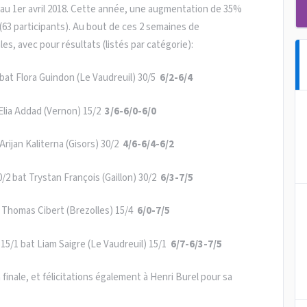
 au 1er avril 2018. Cette année, une augmentation de 35%
(63 participants). Au bout de ces 2 semaines de
es, avec pour résultats (listés par catégorie):
2 bat Flora Guindon (Le Vaudreuil) 30/5
6/2-6/4
t Elia Addad (Vernon) 15/2
3/6-6/0-6/0
Arijan Kaliterna (Gisors) 30/2
4/6-6/4-6/2
0/2 bat Trystan François (Gaillon) 30/2
6/3-7/5
at Thomas Cibert (Brezolles) 15/4
6/0-7/5
15/1 bat Liam Saigre (Le Vaudreuil) 15/1
6/7-6/3-7/5
finale, et félicitations également à Henri Burel pour sa