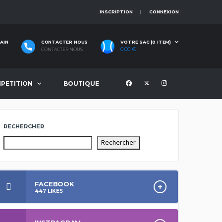
INSCRIPTION
CONNEXION
AIN
CONTACTER NOUS
VOTRE SAC (0 ITEM)
0,00
€
CONTACTER NOUS
PETITION
BOUTIQUE
RECHERCHER
Rechercher
FACEBOOK
447
LIKES