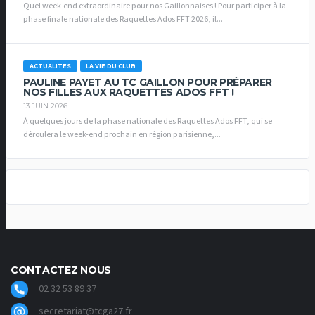
Quel week-end extraordinaire pour nos Gaillonnaises ! Pour participer à la
phase finale nationale des Raquettes Ados FFT 2026, il...
ACTUALITÉS
LA VIE DU CLUB
PAULINE PAYET AU TC GAILLON POUR PRÉPARER
NOS FILLES AUX RAQUETTES ADOS FFT !
13 JUIN 2026
À quelques jours de la phase nationale des Raquettes Ados FFT, qui se
déroulera le week-end prochain en région parisienne,...
CONTACTEZ NOUS
02 32 53 89 37
secretariat@tcga27.fr