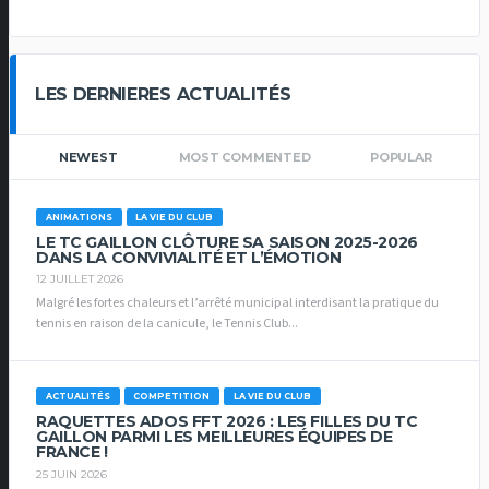
LES DERNIERES ACTUALITÉS
NEWEST
MOST COMMENTED
POPULAR
ANIMATIONS
LA VIE DU CLUB
LE TC GAILLON CLÔTURE SA SAISON 2025-2026
DANS LA CONVIVIALITÉ ET L’ÉMOTION
12 JUILLET 2026
Malgré les fortes chaleurs et l’arrêté municipal interdisant la pratique du
tennis en raison de la canicule, le Tennis Club...
ACTUALITÉS
COMPETITION
LA VIE DU CLUB
RAQUETTES ADOS FFT 2026 : LES FILLES DU TC
GAILLON PARMI LES MEILLEURES ÉQUIPES DE
FRANCE !
25 JUIN 2026