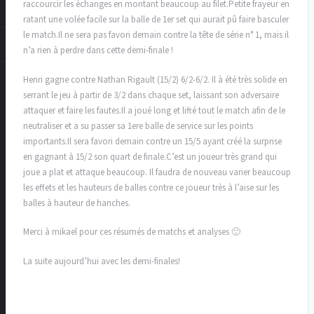
raccourcir les échanges en montant beaucoup au filet.Petite frayeur en
ratant une volée facile sur la balle de 1er set qui aurait pû faire basculer
le match.Il ne sera pas favori demain contre la tête de série n° 1, mais il
n’a rien à perdre dans cette demi-finale !
Henri gagne contre Nathan Rigault (15/2) 6/2-6/2. Il à été très solide en
serrant le jeu à partir de 3/2 dans chaque set, laissant son adversaire
attaquer et faire les fautes.Il a joué long et lifté tout le match afin de le
neutraliser et a su passer sa 1ere balle de service sur les points
importants.Il sera favori demain contre un 15/5 ayant créé la surprise
en gagnant à 15/2 son quart de finale.C’est un joueur très grand qui
joue a plat et attaque beaucoup. Il faudra de nouveau varier beaucoup
les effets et les hauteurs de balles contre ce joueur très à l’aise sur les
balles à hauteur de hanches.
Merci à mikael pour ces résumés de matchs et analyses 🙂
La suite aujourd’hui avec les demi-finales!