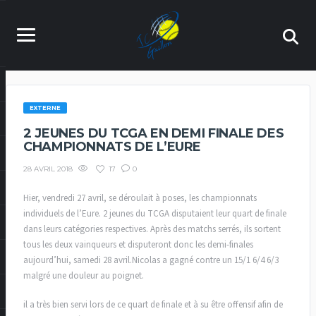
EXTERNE
2 JEUNES DU TCGA EN DEMI FINALE DES
CHAMPIONNATS DE L’EURE
17
0
28 AVRIL 2018
Hier, vendredi 27 avril, se déroulait à poses, les championnats
individuels de l’Eure. 2 jeunes du TCGA disputaient leur quart de finale
dans leurs catégories respectives. Après des matchs serrés, ils sortent
tous les deux vainqueurs et disputeront donc les demi-finales
aujourd’hui, samedi 28 avril.Nicolas a gagné contre un 15/1 6/4 6/3
malgré une douleur au poignet.
il a très bien servi lors de ce quart de finale et à su être offensif afin de