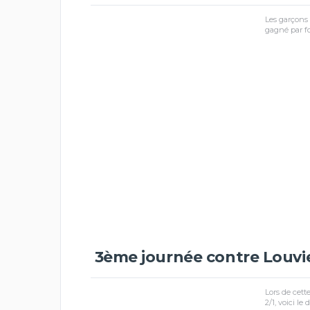
Les garçons 
gagné par fo
3ème journée contre Louvie
Lors de cett
2/1, voici le