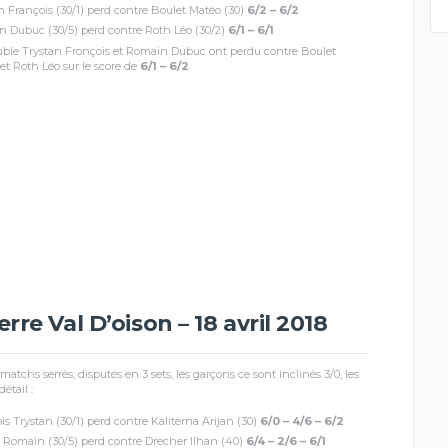
n François (30/1) perd contre Boulet Matéo (30)
6/2 – 6/2
 Dubuc (30/5) perd contre Roth Léo (30/2)
6/1 – 6/1
ble Trystan Fronçois et Romain Dubuc ont perdu contre Boulet
et Roth Léo sur le score de
6/1 – 6/2
rre Val D’oison – 18 avril 2018
matchs serrés, disputés en 3 sets, les garçons ce sont inclinés 3/0, les
détail :
is Trystan (30/1) perd contre Kaliterna Arijan (30)
6/0 – 4/6 – 6/2
Romain (30/5) perd contre Drecher Ilhan (40)
6/4 – 2/6 – 6/1