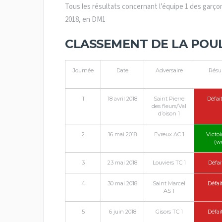
Tous les résultats concernant l’équipe 1 des garç
2018, en DM1
CLASSEMENT DE LA POU
Journée
Date
Adversaire
Résul
1
18 avril 2018
Saint Pierre
Défait
des fleurs/Val
d’oison 1
2
16 mai 2018
Evreux AC 1
Victoi
(w
3
23 mai 2018
Louviers TC 1
Défai
4
30 mai 2018
Saint Marcel
Défai
AS 1
5
6 juin 2018
Gisors TC 1
Défai