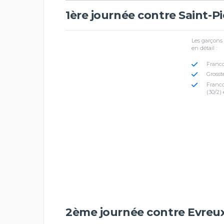
1ère journée contre Saint-Pie
Les garçons 
en détail :
Franco
Grosst
Franco
(30/2)
2ème journée contre Evreux