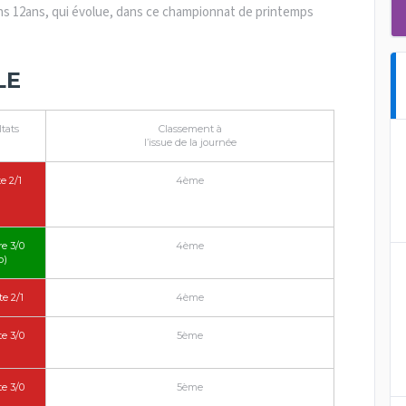
ons 12ans, qui évolue, dans ce championnat de printemps
LE
tats
Classement à
l’issue de la journée
e 2/1
4ème
re 3/0
4ème
o)
te 2/1
4ème
te 3/0
5ème
te 3/0
5ème