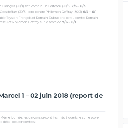
n François (30/1) bat Romain De Fortescu (30/3)
7/5 – 6/3
Grossteffan (30/5) perd contre Philemon Geffray (30/3)
6/4 – 6/1
ble Trystan Fronçois et Romain Dubuc ont perdu contre Romain
tescu et Philemon Geffray sur le score de
7/6 – 6/1
rcel 1 – 02 juin 2018 (report de
e 4ème journée, les garçons se sont inclinés à domicile sur le score
 le détail des rencontres :