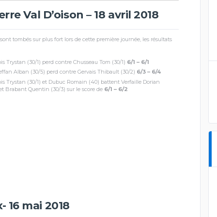
rre Val D’oison – 18 avril 2018
sont tombés sur plus fort lors de cette première journée, les résultats
is Trystan (30/1) perd contre Chusseau Tom (30/1)
6/1 – 6/1
effan Alban (30/5) perd contre Gervais Thibault (30/2)
6/3 – 6/4
is Trystan (30/1) et Dubuc Romain (40) battent Verfaille Dorian
 et Brabant Quentin (30/3) sur le score de
6/1 – 6/2
- 16 mai 2018