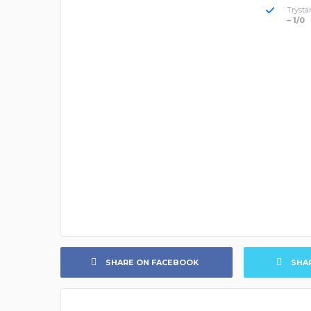
Trysta
– 1/0
SHARE ON FACEBOOK
SHA