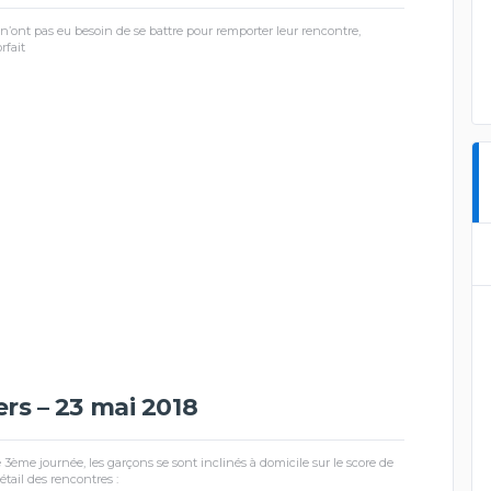
n’ont pas eu besoin de se battre pour remporter leur rencontre,
rfait
rs – 23 mai 2018
e 3ème journée, les garçons se sont inclinés à domicile sur le score de
 détail des rencontres :