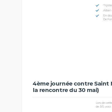
Trysta
Alban 
En dou
De For
4ème journée contre Saint Ma
la rencontre du 30 mai)
Lors de cett
de 3/0, voici