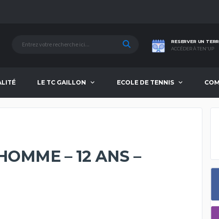
RESERVER UN TERR
ACCÉDER À TEN'UP
ALITÉ
LE TC GAILLON
ECOLE DE TENNIS
COM
HOMME – 12 ANS –