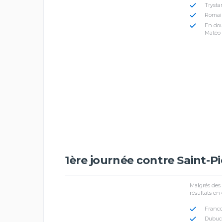
Trysta
Romain
En dou
Matéo 
1ère journée contre Saint-Pie
Malgrés des 
résultats en 
Franco
Dubuc 