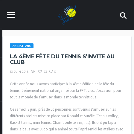
ANIMATIONS
LA 4ÈME FÊTE DU TENNIS S’INVITE AU
CLUB
23
0
10 JUIN 2018
Cette année nous avons participer à la 4ème édition de la fête du
tennis, événement national organisé par la FFT, c’est l’occasion pour
tout le monde de s’amuser dans le monde tennistique.
Ce samedi 9 juin, près de 50 personnes sont venus s’amuser sur les
différents ateliers mise en place par Ronald et Aurélie (Tennis volley,
Basket tennis, mini tennis, Chamboule tennis, ….). Ils ont pu taper
dans la balle avec Ludo qui a animé toute l’après-midi les ateliers avec