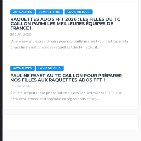
ACTUALITÉS
COMPETITION
LA VIE DU CLUB
RAQUETTES ADOS FFT 2026 : LES FILLES DU TC
GAILLON PARMI LES MEILLEURES ÉQUIPES DE
FRANCE !
25 JUIN 2026
Quel week-end extraordinaire pour nos Gaillonnaises ! Pour participer à la
phase finale nationale des Raquettes Ados FFT 2026, il...
ACTUALITÉS
LA VIE DU CLUB
PAULINE PAYET AU TC GAILLON POUR PRÉPARER
NOS FILLES AUX RAQUETTES ADOS FFT !
13 JUIN 2026
À quelques jours de la phase nationale des Raquettes Ados FFT, qui se
déroulera le week-end prochain en région parisienne,...