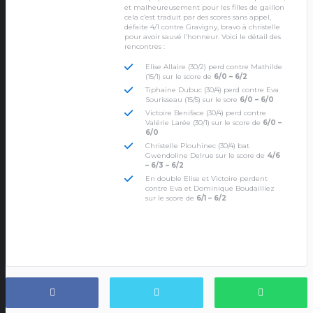
et malheureusement pour les filles de gaillon
cela c’est traduit par des scores sans appel,
défaite 4/1 contre Gravigny, bravo à christelle
pour avoir sauvé l’honneur. Voici le détail des
rencontres :
Elise Allaire (30/2) perd contre Mathilde
(15/1) sur le score de
6/0 – 6/2
Tiphaine Dubuc (30/4) perd contre Eva
Sourisseau (15/5) sur le sore
6/0 – 6/0
Victoire Beniface (30/4) perd contre
Valérie Larée (30/1) sur le score de
6/0 –
6/0
Christelle Plouhinec (30/4) bat
Gwendoline Delrue sur le score de
4/6
– 6/3 – 6/2
En double Elise et Victoire perdent
contre Eva et Dominique Boudailliez
sur le score de
6/1 – 6/2