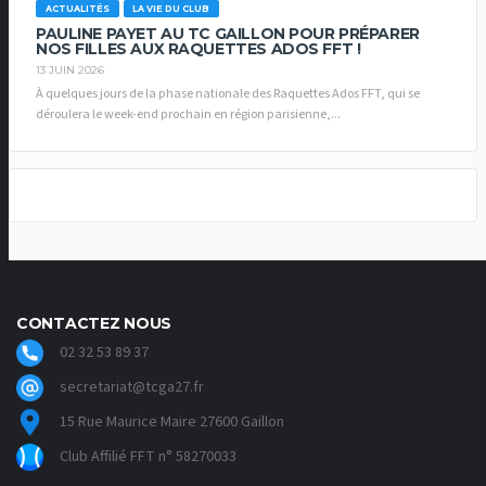
ACTUALITÉS
LA VIE DU CLUB
PAULINE PAYET AU TC GAILLON POUR PRÉPARER
NOS FILLES AUX RAQUETTES ADOS FFT !
13 JUIN 2026
À quelques jours de la phase nationale des Raquettes Ados FFT, qui se
déroulera le week-end prochain en région parisienne,...
CONTACTEZ NOUS
02 32 53 89 37
secretariat@tcga27.fr
15 Rue Maurice Maire 27600 Gaillon
Club Affilié FFT n° 58270033