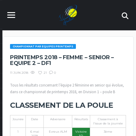
CHAMPIONNAT PAR EQUIPES PRINTEMPS
PRINTEMPS 2018 – FEMME – SENIOR –
EQUIPE 2 – DF1
21
0
11 JUIN 2018
Tous les résultats concernant l’équipe 2 féminine en senior qui évolue,
dans ce championnat de printemps 2018, en Division 1 – poule B
CLASSEMENT DE LA POULE
Jounée
Date
Adversaire
Résultats
Classement à
l’issue de la journée
1
6 mai
Evreux ALM
Victoire
3ème
2018
3/2