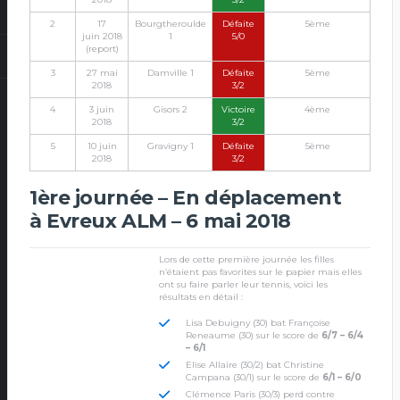
2
17
Bourgtheroulde
Défaite
5ème
juin 2018
1
5/0
(report)
3
27 mai
Damville 1
Défaite
5ème
2018
3/2
4
3 juin
Gisors 2
Victoire
4ème
2018
3/2
5
10 juin
Gravigny 1
Défaite
5ème
2018
3/2
1ère journée – En déplacement
à Evreux ALM – 6 mai 2018
Lors de cette première journée les filles
n’étaient pas favorites sur le papier mais elles
ont su faire parler leur tennis, voici les
résultats en détail :
Lisa Debuigny (30) bat Françoise
Reneaume (30) sur le score de
6/7 – 6/4
– 6/1
Elise Allaire (30/2) bat Christine
Campana (30/1) sur le score de
6/1 – 6/0
Clémence Paris (30/3) perd contre