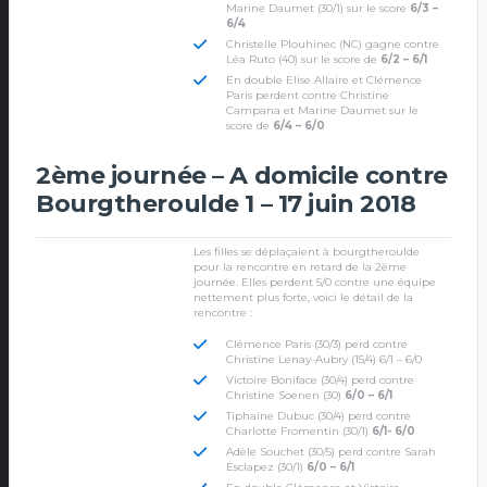
Marine Daumet (30/1) sur le score
6/3 –
6/4
Christelle Plouhinec (NC) gagne contre
Léa Ruto (40) sur le score de
6/2 – 6/1
En double Elise Allaire et Clémence
Paris perdent contre Christine
Campana et Marine Daumet sur le
score de
6/4 – 6/0
2ème journée – A domicile contre
Bourgtheroulde 1 – 17 juin 2018
Les filles se déplaçaient à bourgtheroulde
pour la rencontre en retard de la 2ème
journée. Elles perdent 5/0 contre une équipe
nettement plus forte, voici le détail de la
rencontre :
Clémence Paris (30/3) perd contre
Christine Lenay-Aubry (15/4) 6/1 – 6/0
Victoire Boniface (30/4) perd contre
Christine Soenen (30)
6/0 – 6/1
Tiphaine Dubuc (30/4) perd contre
Charlotte Fromentin (30/1)
6/1- 6/0
Adèle Souchet (30/5) perd contre Sarah
Esclapez (30/1)
6/0 – 6/1