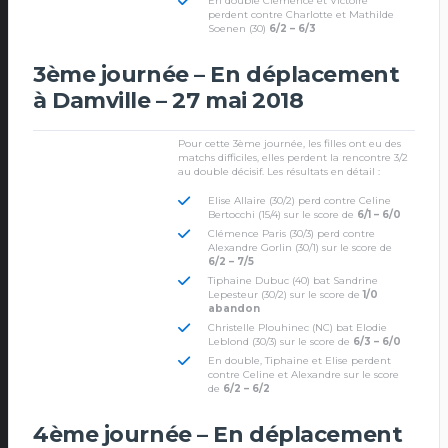
En double Clémence et Victoire
perdent contre Charlotte et Mathilde
Soenen (30)
6/2 – 6/3
3ème journée – En déplacement
à Damville – 27 mai 2018
Pour cette 3ème journée, les filles ont eu des
matchs difficiles, elles perdent la rencontre 3/2
au double décisif. Les résultats en détail :
Elise Allaire (30/2) perd contre Celine
Bertocchi (15/4) sur le score de
6/1 – 6/0
Clémence Paris (30/3) perd contre
Alexandre Gorlin (30/1) sur le score de
6/2 – 7/5
Tiphaine Dubuc (40) bat Sandrine
Lepesteur (30/2) sur le score de
1/0
abandon
Christelle Plouhinec (NC) bat Elodie
Leblond (30/3) sur le score de
6/3 – 6/0
En double, Tiphaine et Elise perdent
contre Celine et Alexandre sur le score
de
6/2 – 6/2
4ème journée – En déplacement