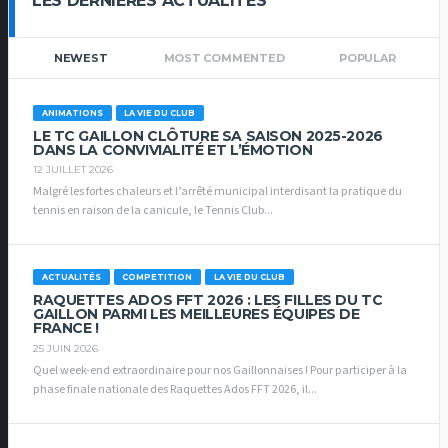
LES DERNIERES ACTUALITÉS
NEWEST
MOST COMMENTED
POPULAR
ANIMATIONS
LA VIE DU CLUB
LE TC GAILLON CLÔTURE SA SAISON 2025-2026
DANS LA CONVIVIALITÉ ET L’ÉMOTION
12 JUILLET 2026
Malgré les fortes chaleurs et l’arrêté municipal interdisant la pratique du
tennis en raison de la canicule, le Tennis Club...
ACTUALITÉS
COMPETITION
LA VIE DU CLUB
RAQUETTES ADOS FFT 2026 : LES FILLES DU TC
GAILLON PARMI LES MEILLEURES ÉQUIPES DE
FRANCE !
25 JUIN 2026
Quel week-end extraordinaire pour nos Gaillonnaises ! Pour participer à la
phase finale nationale des Raquettes Ados FFT 2026, il...