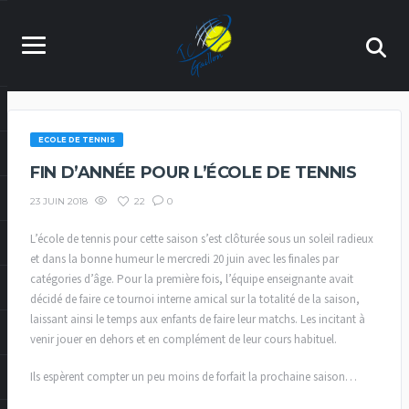
ECOLE DE TENNIS
FIN D’ANNÉE POUR L’ÉCOLE DE TENNIS
22
0
23 JUIN 2018
L’école de tennis pour cette saison s’est clôturée sous un soleil radieux
et dans la bonne humeur le mercredi 20 juin avec les finales par
catégories d’âge. Pour la première fois, l’équipe enseignante avait
décidé de faire ce tournoi interne amical sur la totalité de la saison,
laissant ainsi le temps aux enfants de faire leur matchs. Les incitant à
venir jouer en dehors et en complément de leur cours habituel.
Ils espèrent compter un peu moins de forfait la prochaine saison…