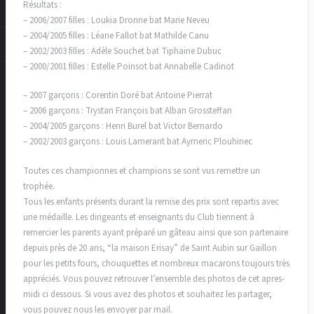
Résultats :
– 2006/2007 filles : Loukia Dronne bat Marie Neveu
– 2004/2005 filles : Léane Fallot bat Mathilde Canu
– 2002/2003 filles : Adèle Souchet bat Tiphaine Dubuc
– 2000/2001 filles : Estelle Poinsot bat Annabelle Cadinot
– 2007 garçons : Corentin Doré bat Antoine Pierrat
– 2006 garçons : Trystan François bat Alban Grossteffan
– 2004/2005 garçons : Henri Burel bat Victor Bernardo
– 2002/2003 garçons : Louis Lamerant bat Aymeric Plouhinec
Toutes ces championnes et champions se sont vus remettre un
trophée.
Tous les enfants présents durant la remise des prix sont repartis avec
une médaille. Les dirigeants et enseignants du Club tiennent à
remercier les parents ayant préparé un gâteau ainsi que son partenaire
depuis près de 20 ans, “la maison Erisay” de Saint Aubin sur Gaillon
pour les petits fours, chouquettes et nombreux macarons toujours très
appréciés. Vous pouvez retrouver l’ensemble des photos de cet apres-
midi ci dessous. Si vous avez des photos et souhaitez les partager,
vous pouvez nous les envoyer par mail.