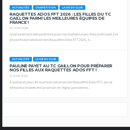
ACTUALITÉS
COMPETITION
LA VIE DU CLUB
RAQUETTES ADOS FFT 2026 : LES FILLES DU TC
GAILLON PARMI LES MEILLEURES ÉQUIPES DE
FRANCE !
25 JUIN 2026
Quel week-end extraordinaire pour nos Gaillonnaises ! Pour participer à la
phase finale nationale des Raquettes Ados FFT 2026, il...
ACTUALITÉS
LA VIE DU CLUB
PAULINE PAYET AU TC GAILLON POUR PRÉPARER
NOS FILLES AUX RAQUETTES ADOS FFT !
13 JUIN 2026
À quelques jours de la phase nationale des Raquettes Ados FFT, qui se
déroulera le week-end prochain en région parisienne,...