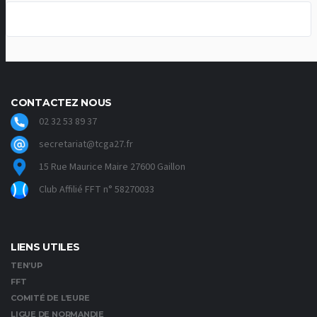
CONTACTEZ NOUS
02 32 53 89 37
secretariat@tcga27.fr
15 Rue Maurice Maire 27600 Gaillon
Club Affilié FFT n° 58270033
LIENS UTILES
TEN’UP
FFT
COMITÉ DE L’EURE
LIGUE DE NORMANDIE