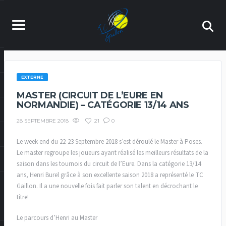
EXTERNE
MASTER (CIRCUIT DE L’EURE EN
NORMANDIE) – CATÉGORIE 13/14 ANS
21
0
28 SEPTEMBRE 2018
Le week-end du 22-23 Septembre 2018 s’est déroulé le Master à Poses.
Le master regroupe les joueurs ayant réalisé les meilleurs résultats de la
saison dans les tournois du circuit de l’Eure. Dans la catégorie 13/14
ans, Henri Burel grâce à son excellente saison 2018 a représenté le TC
Gaillon. Il a une nouvelle fois fait parler son talent en décrochant le
titre!
Le parcours d’Henri au Master