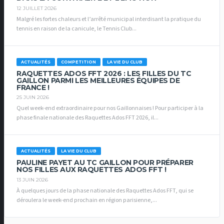
12 JUILLET 2026
Malgré les fortes chaleurs et l’arrêté municipal interdisant la pratique du
tennis en raison de la canicule, le Tennis Club...
ACTUALITÉS
COMPETITION
LA VIE DU CLUB
RAQUETTES ADOS FFT 2026 : LES FILLES DU TC
GAILLON PARMI LES MEILLEURES ÉQUIPES DE
FRANCE !
25 JUIN 2026
Quel week-end extraordinaire pour nos Gaillonnaises ! Pour participer à la
phase finale nationale des Raquettes Ados FFT 2026, il...
ACTUALITÉS
LA VIE DU CLUB
PAULINE PAYET AU TC GAILLON POUR PRÉPARER
NOS FILLES AUX RAQUETTES ADOS FFT !
13 JUIN 2026
À quelques jours de la phase nationale des Raquettes Ados FFT, qui se
déroulera le week-end prochain en région parisienne,...