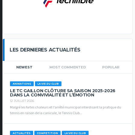
LES DERNIERES ACTUALITÉS
NEWEST
MOST COMMENTED
POPULAR
ANIMATIONS
LA VIE DU CLUB
LE TC GAILLON CLÔTURE SA SAISON 2025-2026
DANS LA CONVIVIALITÉ ET L’ÉMOTION
12 JUILLET 2026
Malgré les fortes chaleurs et l’arrêté municipal interdisant la pratique du
tennis en raison de la canicule, le Tennis Club...
ACTUALITÉS
COMPETITION
LA VIE DU CLUB