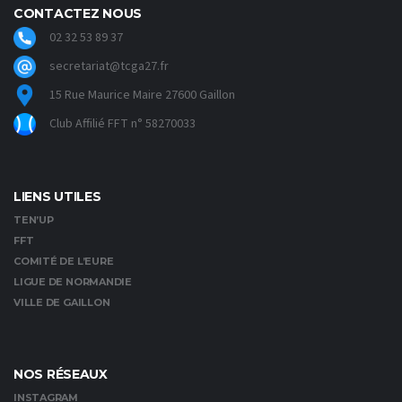
CONTACTEZ NOUS
02 32 53 89 37
secretariat@tcga27.fr
15 Rue Maurice Maire 27600 Gaillon
Club Affilié FFT n° 58270033
LIENS UTILES
TEN’UP
FFT
COMITÉ DE L’EURE
LIGUE DE NORMANDIE
VILLE DE GAILLON
NOS RÉSEAUX
INSTAGRAM