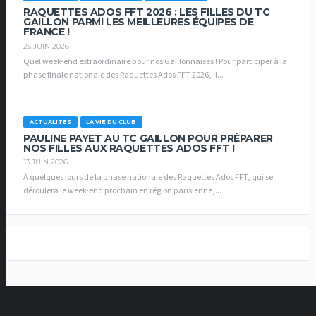
RAQUETTES ADOS FFT 2026 : LES FILLES DU TC
GAILLON PARMI LES MEILLEURES ÉQUIPES DE
FRANCE !
25 JUIN 2026
Quel week-end extraordinaire pour nos Gaillonnaises ! Pour participer à la
phase finale nationale des Raquettes Ados FFT 2026, il...
ACTUALITÉS
LA VIE DU CLUB
PAULINE PAYET AU TC GAILLON POUR PRÉPARER
NOS FILLES AUX RAQUETTES ADOS FFT !
13 JUIN 2026
À quelques jours de la phase nationale des Raquettes Ados FFT, qui se
déroulera le week-end prochain en région parisienne,...