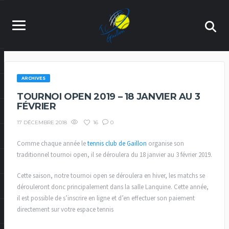
ARCHIVES
TOURNOI OPEN 2019 – 18 JANVIER AU 3
FÉVRIER
16
0
17 DÉCEMBRE 2018
Comme chaque année le
tennis club de Gaillon
organise son
traditionnel tournoi open, il se déroulera du 18 janvier au 3 février 2019.
Cette saison, notre tournoi open se déroulera en hiver, les matchs se
dérouleront donc principalement dans la salle Lanquine. Cette année,
il est possible de s’inscrire en ligne et d’en effectuer son paiement
directement sur votre espace tennis