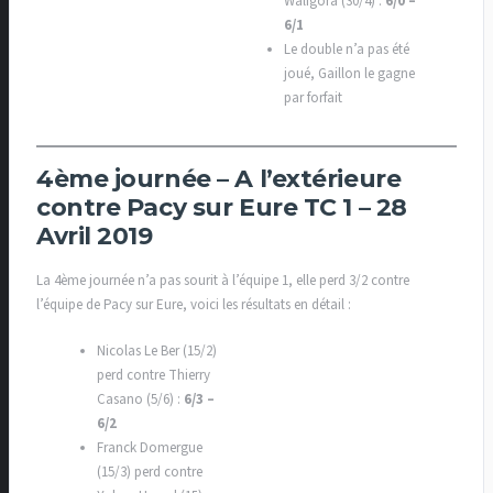
Waligora (30/4) :
6/0 –
6/1
Le double n’a pas été
joué, Gaillon le gagne
par forfait
4ème journée – A l’extérieure
contre Pacy sur Eure TC 1 – 28
Avril 2019
La 4ème journée n’a pas sourit à l’équipe 1, elle perd 3/2 contre
l’équipe de Pacy sur Eure, voici les résultats en détail :
Nicolas Le Ber (15/2)
perd contre Thierry
Casano (5/6) :
6/3 –
6/2
Franck Domergue
(15/3) perd contre