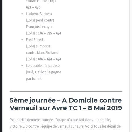
Yohan Hamel (15) :
6/3 – 6/0
Ludovic Barbera
(15/3) perd contre
François Lecuyer
(15/3) :
1/6 – 7/5 – 6/4
Fred Forest
(15/4) s’impose
contre Marc Rolland
(15/3) :
4/6 – 6/4 – 6/4
Le double n’a pas été
joué, Gaillon le gagne
par forfait
5ème journée – A Domicile contre
Verneuil sur Avre TC 1 – 8 Mai 2019
Pour cette dernière journée l’équipe n’a pas fait dans la dentelle,
victoire 5/0 contre l’équipe de Verneuil sur avre. Voici tous les détail de