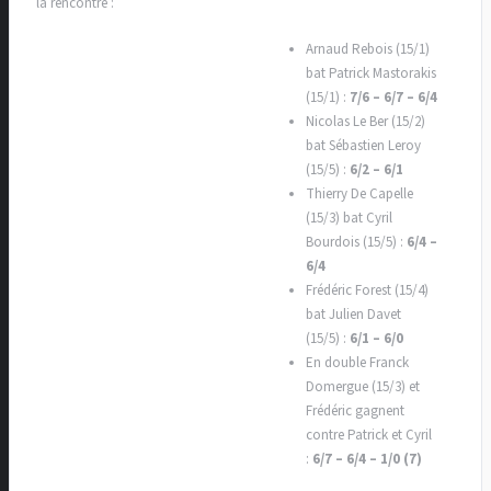
la rencontre :
Arnaud Rebois (15/1)
bat Patrick Mastorakis
(15/1) :
7/6 – 6/7 – 6/4
Nicolas Le Ber (15/2)
bat Sébastien Leroy
(15/5) :
6/2 – 6/1
Thierry De Capelle
(15/3) bat Cyril
Bourdois (15/5) :
6/4 –
6/4
Frédéric Forest (15/4)
bat Julien Davet
(15/5) :
6/1 – 6/0
En double Franck
Domergue (15/3) et
Frédéric gagnent
contre Patrick et Cyril
:
6/7 – 6/4 – 1/0 (7)