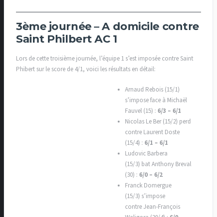
3ème journée – A domicile contre
Saint Philbert AC 1
Lors de cette troisième journée, l’équipe 1 s’est imposée contre Saint
Phibert sur le score de 4/1, voici les résultats en détail:
Arnaud Rebois (15/1)
s’impose face à Michaël
Fauvel (15) :
6/3 – 6/1
Nicolas Le Ber (15/2) perd
contre Laurent Doste
(15/4) :
6/1 – 6/1
Ludovic Barbera
(15/3) bat Anthony Breval
(30) :
6/0 – 6/2
Franck Domergue
(15/3) s’impose
contre Jean-François