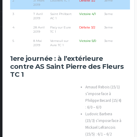
2
31 Mars
Louviers TC 1
Défaite 3/2
3eme
2019
3
7 Avril
Saint Philbert
Victoire 4/1
3eme
2019
AC 1
4
28 Avril
Pacy sur Eure
Défaite 3/2
3eme
2019
TC 1
5
8 Mai
Verneuil sur
Victoire 5/0
3eme
2019
Avre TC 1
1ere journée : à l’extérieure
contre AS Saint Pierre des Fleurs
TC 1
Arnaud Rebois (15/1)
s’impose face à
Philippe Becard (15/4)
: 6/0 – 6/0
Ludovic Barbera
(15/3) s’impose face à
Mickael Lefrancois
(15/5) : 6/1 – 6/2