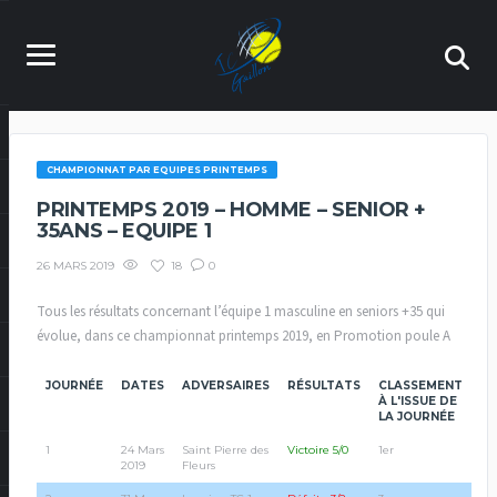
CHAMPIONNAT PAR EQUIPES PRINTEMPS
PRINTEMPS 2019 – HOMME – SENIOR +
35ANS – EQUIPE 1
18
0
26 MARS 2019
Tous les résultats concernant l’équipe 1 masculine en seniors +35 qui
évolue, dans ce championnat printemps 2019, en Promotion poule A
JOURNÉE
DATES
ADVERSAIRES
RÉSULTATS
CLASSEMENT
À L'ISSUE DE
LA JOURNÉE
1
24 Mars
Saint Pierre des
Victoire 5/0
1er
2019
Fleurs