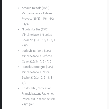
Arnaud Rebois (15/1)
s’impose face à Fabien
Prevost (15/1) : 4/6 – 6/2
– 6/4
Nicolas Le Ber (15/2)
s’incline face à Nicolas
Levallois (15/1) : 6/7 – 6/1
– 6/4
Ludovic Barbera (15/3)
s’incline face à Jerôme
Cavet (15/3) : 7/5 – 7/5
Franck Domergue (15/3)
s’incline face à Pascal
Sechet (30/1) : 2/6 – 6/3 –
6/2
En double , Nicolas et
Franck battent Fabien et
Pascal sur le score de 6/0
– 6/0 (WO)