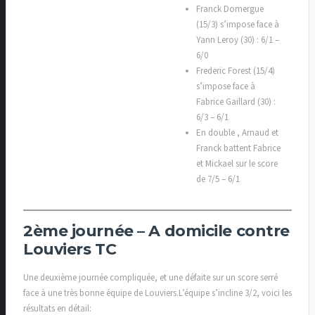
Franck Domergue
(15/3) s’impose face à
Yann Leroy (30) : 6/1 –
6/0
Frederic Forest (15/4)
s’impose face à
Fabrice Gaillard (30) :
6/3 – 6/1
En double , Arnaud et
Franck battent Fabrice
et Mickael sur le score
de 7/5 – 6/1
2ème journée – A domicile contre
Louviers TC
Une deuxième journée compliquée, et une défaite sur un score serré
face à une très bonne équipe de Louviers.L’équipe s’incline 3/2, voici les
résultats en détail: