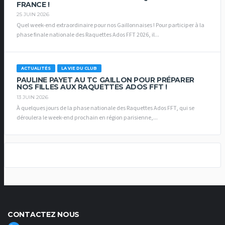
FRANCE !
25 JUIN 2026
Quel week-end extraordinaire pour nos Gaillonnaises ! Pour participer à la
phase finale nationale des Raquettes Ados FFT 2026, il...
ACTUALITÉS
LA VIE DU CLUB
PAULINE PAYET AU TC GAILLON POUR PRÉPARER
NOS FILLES AUX RAQUETTES ADOS FFT !
13 JUIN 2026
À quelques jours de la phase nationale des Raquettes Ados FFT, qui se
déroulera le week-end prochain en région parisienne,...
CONTACTEZ NOUS