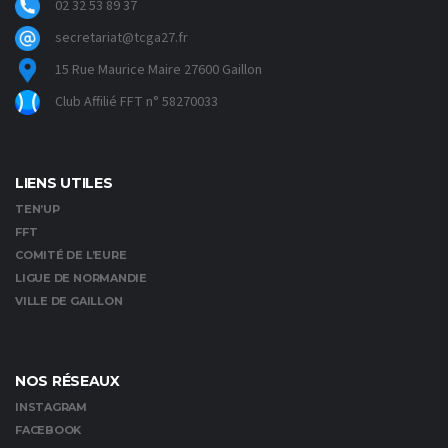
02 32 53 89 37
secretariat@tcga27.fr
15 Rue Maurice Maire 27600 Gaillon
Club Affilié FFT n° 58270033
LIENS UTILES
TEN’UP
FFT
COMITÉ DE L’EURE
LIGUE DE NORMANDIE
VILLE DE GAILLON
NOS RÉSEAUX
INSTAGRAM
FACEBOOK