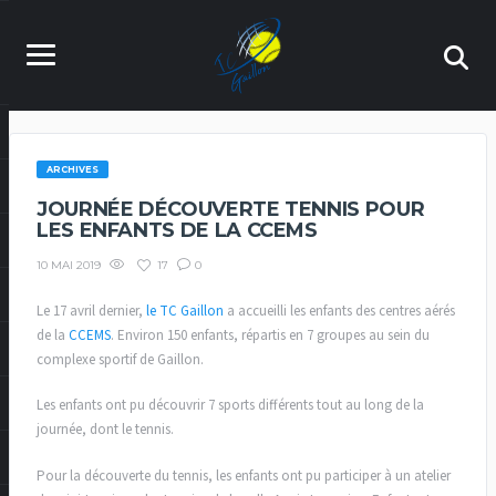
ARCHIVES
JOURNÉE DÉCOUVERTE TENNIS POUR
LES ENFANTS DE LA CCEMS
17
0
10 MAI 2019
Le 17 avril dernier,
le TC Gaillon
a accueilli les enfants des centres aérés
de la
CCEMS
. Environ 150 enfants, répartis en 7 groupes au sein du
complexe sportif de Gaillon.
Les enfants ont pu découvrir 7 sports différents tout au long de la
journée, dont le tennis.
Pour la découverte du tennis, les enfants ont pu participer à un atelier