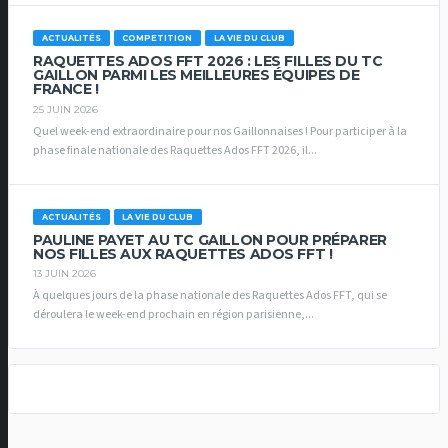
ACTUALITÉS
COMPETITION
LA VIE DU CLUB
RAQUETTES ADOS FFT 2026 : LES FILLES DU TC
GAILLON PARMI LES MEILLEURES ÉQUIPES DE
FRANCE !
25 JUIN 2026
Quel week-end extraordinaire pour nos Gaillonnaises ! Pour participer à la
phase finale nationale des Raquettes Ados FFT 2026, il...
ACTUALITÉS
LA VIE DU CLUB
PAULINE PAYET AU TC GAILLON POUR PRÉPARER
NOS FILLES AUX RAQUETTES ADOS FFT !
13 JUIN 2026
À quelques jours de la phase nationale des Raquettes Ados FFT, qui se
déroulera le week-end prochain en région parisienne,...