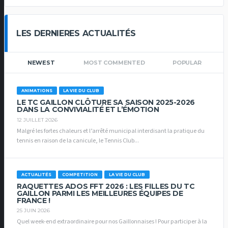
LES DERNIERES ACTUALITÉS
NEWEST
MOST COMMENTED
POPULAR
ANIMATIONS
LA VIE DU CLUB
LE TC GAILLON CLÔTURE SA SAISON 2025-2026
DANS LA CONVIVIALITÉ ET L’ÉMOTION
12 JUILLET 2026
Malgré les fortes chaleurs et l’arrêté municipal interdisant la pratique du
tennis en raison de la canicule, le Tennis Club...
ACTUALITÉS
COMPETITION
LA VIE DU CLUB
RAQUETTES ADOS FFT 2026 : LES FILLES DU TC
GAILLON PARMI LES MEILLEURES ÉQUIPES DE
FRANCE !
25 JUIN 2026
Quel week-end extraordinaire pour nos Gaillonnaises ! Pour participer à la