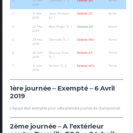
2
24 Avril
Damville TC 2
Defaite 3/0
3eme
2019
3
15 Mai
Saint Philbert
Defaite 2/1
5eme
2019
AC 1
4
22 Mai
Bosc-Roger TC 1
Victoire 2/1
6eme
2019
5
29 Mai
Damville TC 1
Defaite WO
7eme
2019
6
26 Avril
Pacy sur Eure
Defaite 2/1
7eme
2019
TC 1
7
12 juin
Vernon TC 2
Defaite WO
7eme
2019
1ère journée – Exempté – 6 Avril
2019
L’équipe était exemptée pour cette première journée de championnat.
2ème journée – A l’extérieur