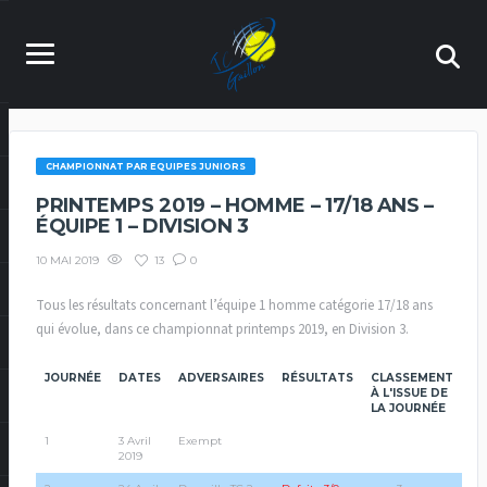
CHAMPIONNAT PAR EQUIPES JUNIORS
PRINTEMPS 2019 – HOMME – 17/18 ANS –
ÉQUIPE 1 – DIVISION 3
13
0
10 MAI 2019
Tous les résultats concernant l’équipe 1 homme catégorie 17/18 ans
qui évolue, dans ce championnat printemps 2019, en Division 3.
JOURNÉE
DATES
ADVERSAIRES
RÉSULTATS
CLASSEMENT
À L'ISSUE DE
LA JOURNÉE
1
3 Avril
Exempt
2019