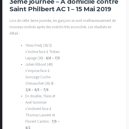
3ème journée – A domicile contre
Saint Philbert AC 1 – 15 Mai 2019
Lors de cette 3eme journée, les garçons se sont malheureusement de
nouveau inclinés après des matchs très accrochés. Les résultats en
détail :
Yliess Fredj (30/2)
s’incline face à Tristan
Lepage (30) :
6/4 – 7/5
Julien Ribout (40)
s’impose face à
Gonzage Coche
Chevauchet (30/4) :
2/6 – 6/3 – 7/6
En double, Yliess et
Axel Sommier
s’inclinent face à
Thomas Laurent et
Florent Cardon :
7/5 –
6/1