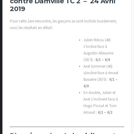
contre Damville TC 2 – 24 Avril
2019
Pour cette 1ere rencontre, les garçons se sont inclinés lourdement,
voici les résultats en détail :
Julien Ribou (40)
s’incline face à
Augustin Alleaume
(30/3) :
6/1 – 6/4
Axel Sommier (40)
s(incline face à Amael
Bassene (30/5) :
6/1 –
6/0
En double, Julien et
Axel s’inclinent face à
Hugo Picout et Tom
Arnaud :
6/1 – 6/2