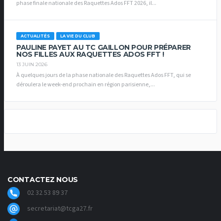
phase finale nationale des Raquettes Ados FFT 2026, il...
ACTUALITÉS
LA VIE DU CLUB
PAULINE PAYET AU TC GAILLON POUR PRÉPARER
NOS FILLES AUX RAQUETTES ADOS FFT !
13 JUIN 2026
À quelques jours de la phase nationale des Raquettes Ados FFT, qui se
déroulera le week-end prochain en région parisienne,...
CONTACTEZ NOUS
02 32 53 89 37
secretariat@tcga27.fr