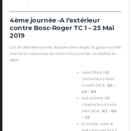
4ème journée -A l’extérieur
contre Bosc-Roger TC 1 – 25 Mai
2019
Lors de cette 4eme journée, disputée à Bosc-Roger, les garçons ont été
chercher la victoire dans des matchs très accrochés. Les résultats en
détail :
Julien Ribout (40)
s’incline face à Kilian
Gosselin (30/4) :
6/3 –
1/6 – 6/4
Axel Sommier (40)
s’impose face à Robin
Lefol (30/4) :
6/2 – 4/6
– 7/5
En double, Julien et
Axel s’imposent face à