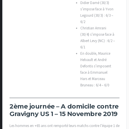
Didier Damé (30/3)
s’impose face à Yvon
Legourd (30/3) : 6/3 –
6/2
Christian Amrani
(30/4) s’impose face à
Albert Levy (NC) : 6/2 –
6/1
En double, Maurice
Helvault et André
Defontis s’imposent
face à Emmanuel
Hars et Marceau
Bruneau : 6/4 – 6/0
2ème journée – A domicile contre
Gravigny US 1 – 15 Novembre 2019
Les hommes en +65 ans ont remporté leurs matchs contre l’équipe 1 de