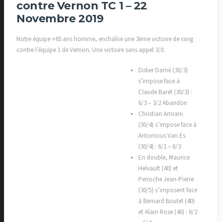
contre Vernon TC 1 – 22
Novembre 2019
Notre équipe +65 ans homme, enchaîne une 3ème victoire de rang
contre l’équipe 1 de Vernon. Une victoire sans appel 3/0.
Didier Damé (30/3)
s’impose face à
Claude Baret (30/3) :
6/3 – 3/2 Abandon
Christian Amrani
(30/4) s’impose face à
Antonious Van Es
(30/4) : 6/1 – 6/3
En double, Maurice
Helvault (40) et
Perioche Jean-Pierre
(30/5) s’imposent face
à Bernard Boutet (40)
et Alain Rose (40) : 6/2