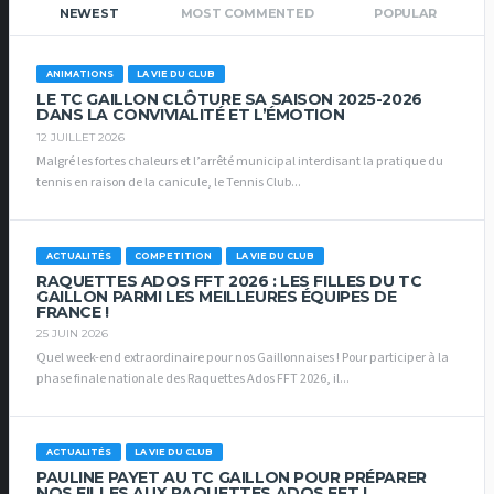
NEWEST
MOST COMMENTED
POPULAR
ANIMATIONS
LA VIE DU CLUB
LE TC GAILLON CLÔTURE SA SAISON 2025-2026
DANS LA CONVIVIALITÉ ET L’ÉMOTION
12 JUILLET 2026
Malgré les fortes chaleurs et l’arrêté municipal interdisant la pratique du
tennis en raison de la canicule, le Tennis Club...
ACTUALITÉS
COMPETITION
LA VIE DU CLUB
RAQUETTES ADOS FFT 2026 : LES FILLES DU TC
GAILLON PARMI LES MEILLEURES ÉQUIPES DE
FRANCE !
25 JUIN 2026
Quel week-end extraordinaire pour nos Gaillonnaises ! Pour participer à la
phase finale nationale des Raquettes Ados FFT 2026, il...
ACTUALITÉS
LA VIE DU CLUB
PAULINE PAYET AU TC GAILLON POUR PRÉPARER
NOS FILLES AUX RAQUETTES ADOS FFT !