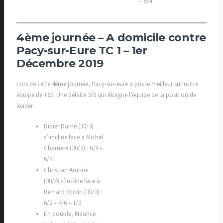
– 6/4
4ème journée – A domicile contre
Pacy-sur-Eure TC 1 – 1er
Décembre 2019
Lors de cette 4ème journée, Pacy-sur-eure a pris le meilleur sur notre
équipe de +65. Une défaite 3/0 qui éloigne l’équipe de la position de
leader.
Didier Damé (30/3)
s’iincline face à Michel
Charriere (30/2) : 6/4 –
6/4
Christian Amrani
(30/4) s’incline face à
Bernard Robin (30/3) :
6/2 – 4/6 – 1/0
En double, Maurice