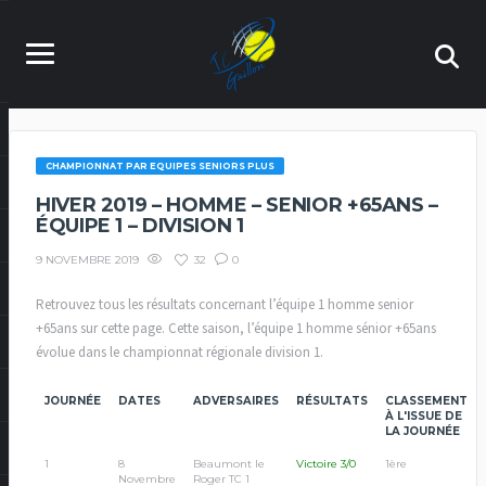
CHAMPIONNAT PAR EQUIPES SENIORS PLUS
HIVER 2019 – HOMME – SENIOR +65ANS –
ÉQUIPE 1 – DIVISION 1
32
0
9 NOVEMBRE 2019
Retrouvez tous les résultats concernant l’équipe 1 homme senior
+65ans sur cette page. Cette saison, l’équipe 1 homme sénior +65ans
évolue dans le championnat régionale division 1.
JOURNÉE
DATES
ADVERSAIRES
RÉSULTATS
CLASSEMENT
À L'ISSUE DE
LA JOURNÉE
1
8
Beaumont le
Victoire 3/0
1ère
Novembre
Roger TC 1