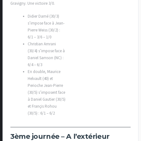
Gravigny. Une victoire 3/0.
Didier Damé (30/3)
s’impose face à Jean-
Pierre Weiss (30/2) :
6/1 – 3/6 – 1/0
Christian Amrani
(30/4) s’impose face à
Daniel Samson (NC) :
6/4 – 6/3
En double, Maurice
Helvault (40) et
Perioche Jean-Pierre
(30/5) s’imposent face
à Daniel Gautier (30/5)
et Françis Rohou
(30/5) : 6/1 – 6/2
3ème journée – A l’extérieur