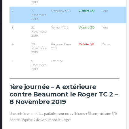
2019
2
15
Gravigny US 1
Victoire 3/0
1ère
Novembre
2019
3
22
Vernon TC 2
Victoire 3/0
1ère
Novembre
2019
4
29
Pacy sur Eure
Défaite 3/0
2ème
Novembre
TC 1
2019
5
6
Exempt
Décembre
2019
1ère journée – A extérieure
contre Beaumont le Roger TC 2 –
8 Novembre 2019
Une entrée en matière parfaite pour nos vétérans +65 ans, victoire 3/0
contre l’équipe 2 de Beaumont le Roger.