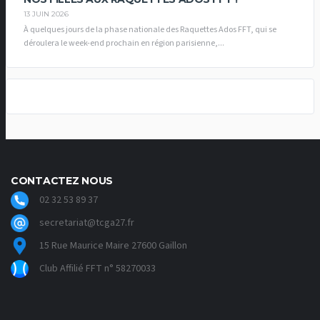
13 JUIN 2026
À quelques jours de la phase nationale des Raquettes Ados FFT, qui se
déroulera le week-end prochain en région parisienne,...
CONTACTEZ NOUS
02 32 53 89 37
secretariat@tcga27.fr
15 Rue Maurice Maire 27600 Gaillon
Club Affilié FFT n° 58270033