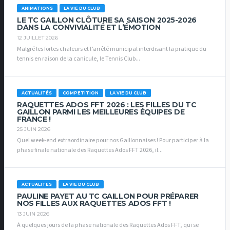
ANIMATIONS
LA VIE DU CLUB
LE TC GAILLON CLÔTURE SA SAISON 2025-2026
DANS LA CONVIVIALITÉ ET L’ÉMOTION
12 JUILLET 2026
Malgré les fortes chaleurs et l’arrêté municipal interdisant la pratique du
tennis en raison de la canicule, le Tennis Club...
ACTUALITÉS
COMPETITION
LA VIE DU CLUB
RAQUETTES ADOS FFT 2026 : LES FILLES DU TC
GAILLON PARMI LES MEILLEURES ÉQUIPES DE
FRANCE !
25 JUIN 2026
Quel week-end extraordinaire pour nos Gaillonnaises ! Pour participer à la
phase finale nationale des Raquettes Ados FFT 2026, il...
ACTUALITÉS
LA VIE DU CLUB
PAULINE PAYET AU TC GAILLON POUR PRÉPARER
NOS FILLES AUX RAQUETTES ADOS FFT !
13 JUIN 2026
À quelques jours de la phase nationale des Raquettes Ados FFT, qui se