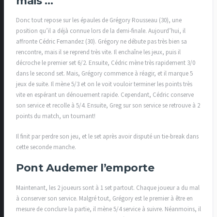
mais …
Donc tout repose sur les épaules de Grégory Rousseau (30), une
position qu’il a déjà connue lors de la demi-finale. Aujourd’hui, il
affronte Cédric Fernandez (30). Grégory ne débute pas très bien sa
rencontre, mais il se reprend très vite. Il enchaîne les jeux, puis il
décroche le premier set 6/2. Ensuite, Cédric mène très rapidement 3/0
dans le second set. Mais, Grégory commence à réagir, et il marque 5
jeux de suite. Il mène 5/3 et on le voit vouloir terminer les points très
vite en espérant un dénouement rapide. Cependant, Cédric conserve
son service et recolle à 5/4. Ensuite, Greg sur son service se retrouve à 2
points du match, un tournant!
Il finit par perdre son jeu, et le set après avoir disputé un tie-break dans
cette seconde manche.
Pont Audemer l’emporte
Maintenant, les 2 joueurs sont à 1 set partout. Chaque joueur a du mal
à conserver son service. Malgré tout, Grégory est le premier à être en
mesure de conclure la partie, il mène 5/4 service à suivre. Néanmoins, il