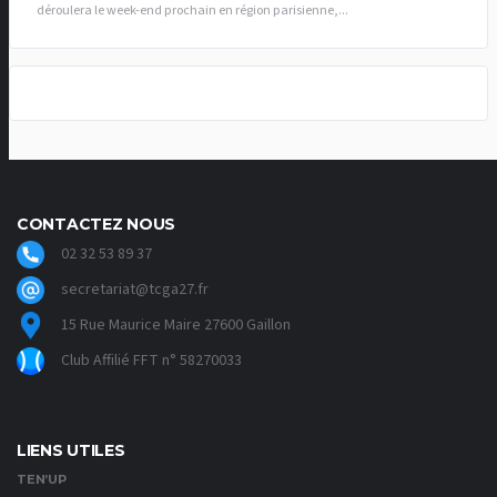
déroulera le week-end prochain en région parisienne,...
CONTACTEZ NOUS
02 32 53 89 37
secretariat@tcga27.fr
15 Rue Maurice Maire 27600 Gaillon
Club Affilié FFT n° 58270033
LIENS UTILES
TEN’UP