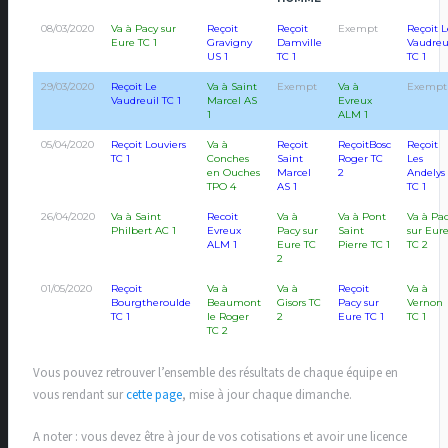
08/03/2020
Va à Pacy sur
Reçoit
Reçoit
Exempt
Reçoit L
Eure TC 1
Gravigny
Damville
Vaudreu
US 1
TC 1
TC 1
29/03/2020
Reçoit Le
Va à Saint
Exempt
Va à
Exempt
Vaudreuil TC 1
Marcel AS
Evreux
1
ALM 1
05/04/2020
Reçoit Louviers
Va à
Reçoit
ReçoitBosc
Reçoit
TC 1
Conches
Saint
Roger TC
Les
en Ouches
Marcel
2
Andelys
TPO 4
AS 1
TC 1
26/04/2020
Va à Saint
Recoit
Va à
Va à Pont
Va à Pa
Philbert AC 1
Evreux
Pacy sur
Saint
sur Eur
ALM 1
Eure TC
Pierre TC 1
TC 2
2
01/05/2020
Reçoit
Va à
Va à
Reçoit
Va à
Bourgtheroulde
Beaumont
Gisors TC
Pacy sur
Vernon
TC 1
le Roger
2
Eure TC 1
TC 1
TC 2
Vous pouvez retrouver l’ensemble des résultats de chaque équipe en
vous rendant sur
cette page
, mise à jour chaque dimanche.
A noter : vous devez être à jour de vos cotisations et avoir une licence