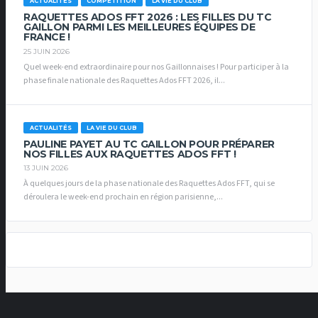
ACTUALITÉS
COMPETITION
LA VIE DU CLUB
RAQUETTES ADOS FFT 2026 : LES FILLES DU TC
GAILLON PARMI LES MEILLEURES ÉQUIPES DE
FRANCE !
25 JUIN 2026
Quel week-end extraordinaire pour nos Gaillonnaises ! Pour participer à la
phase finale nationale des Raquettes Ados FFT 2026, il...
ACTUALITÉS
LA VIE DU CLUB
PAULINE PAYET AU TC GAILLON POUR PRÉPARER
NOS FILLES AUX RAQUETTES ADOS FFT !
13 JUIN 2026
À quelques jours de la phase nationale des Raquettes Ados FFT, qui se
déroulera le week-end prochain en région parisienne,...