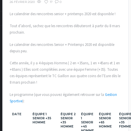
17
0
26 FÉVRIER 2020
Le calendrier des rencontres senior + printemps 2020 est disponible !
Tout d’abord, sachez que les rencontres débuteront à partir du 8 mars
prochain.
Le calendrier des rencontres Senior + Printemps 2020 est disponible
depuis peu.
Cette année, il y a 4 équipes Homme.( 2 en +35ans, 1 en +45ans et 1 en
+65ans ) Elles sont complétées avec une équipe Femme (+35). Toutes
ces équipes représentent le TC Gaillon aux quatre coins de l’Eure dès le
8 mars prochain !
Le programme (que vous pouvez également retrouver sur la
Gestion
Sportive
):
DATE
ÉQUIPE 1
ÉQUIPE 2
ÉQUIPE
ÉQUIPE
ÉQUIPE
SENIOR +35
SENIOR
1
SENIOR
SENIO
HOMME
+35
SENIOR
+65
+35
HOMME
+45
HOMME
FEMME
HOMME