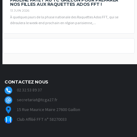
PAULINE PAYET AU TC GAILLON POUR PRÉPARER
NOS FILLES AUX RAQUETTES ADOS FFT !
13 JUIN 2026
À quelques jours de la phase nationale des Raquettes Ados FFT, qui se
déroulera le week-end prochain en région parisienne,...
CONTACTEZ NOUS
02 32 53 89 37
secretariat@tcga27.fr
15 Rue Maurice Maire 27600 Gaillon
Club Affilié FFT n° 58270033