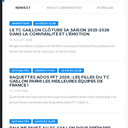
NEWEST
MOST COMMENTED
POPULAR
ANIMATIONS
LA VIE DU CLUB
LE TC GAILLON CLÔTURE SA SAISON 2025-2026
DANS LA CONVIVIALITÉ ET L’ÉMOTION
12 JUILLET 2026
Malgré les fortes chaleurs et l’arrêté municipal interdisant la pratique du
tennis en raison de la canicule, le Tennis Club...
ACTUALITÉS
COMPETITION
LA VIE DU CLUB
RAQUETTES ADOS FFT 2026 : LES FILLES DU TC
GAILLON PARMI LES MEILLEURES ÉQUIPES DE
FRANCE !
25 JUIN 2026
Quel week-end extraordinaire pour nos Gaillonnaises ! Pour participer à la
phase finale nationale des Raquettes Ados FFT 2026, il...
ACTUALITÉS
LA VIE DU CLUB