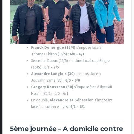
Franck Domergue (15/4)
s’impose face à
Thomas Chiron (15/5) :
6/0 – 6/1
Sebastien Dubuc (15/5) s’incline face Loup Saigre
(15/5)
:
6/1 – 7/5
Alexandre Langlois (30)
s’impose face à
Jouvahn Sama (30) :
6/0 – 6/0
Gregory Rousseau (30)
s’impose face à Ilyes Ait
Hssain (30/1) : 6/0 – 6/1
En double,
Alexandre
et Sébastien
s’imposent
face à Jouvahn et Ilyes :
6/1 – 6/1
5ème journée – A domicile contre