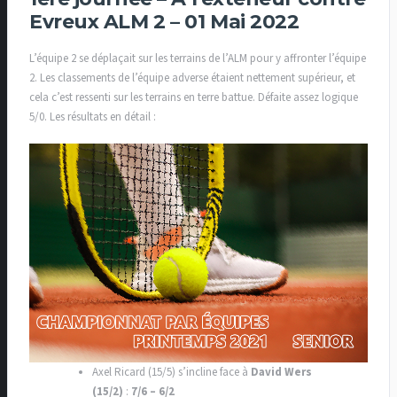
Evreux ALM 2 – 01 Mai 2022
L’équipe 2 se déplaçait sur les terrains de l’ALM pour y affronter l’équipe
2. Les classements de l’équipe adverse étaient nettement supérieur, et
cela c’est ressenti sur les terrains en terre battue. Défaite assez logique
5/0. Les résultats en détail :
Axel Ricard (15/5) s’incline face à
David Wers
(15/2)
:
7/6 – 6/2