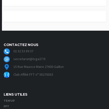
CONTACTEZ NOUS
02 32 53 89 37
secretariat@tcga27.fr
15 Rue Maurice Maire 27600 Gaillon
Club Affilié FFT n° 58270033
LIENS UTILES
TEN’UP
FFT