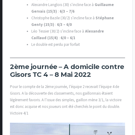
Alexandre Langlois (30) s’incline face à
Guillaume
Gervais (15/3)
:
6/3 – 7/6
Christophe Bazile (30/2) s’incline face à
Stéphane
Genty (15/3)
:
6/3 – 6/0
Léo Tessier (30/2) s’incline face à
Alexandre
Caillaud (15/4)
:
6/0 – 6/1
Le double est perdu par forfait
2ème journée – A domicile contre
Gisors TC 4 – 8 Mai 2022
Pour le compte de la 2ème journée, l’équipe 2 recevait l’équipe 4 de
Gisors. A la découverte des classements, nos gaillonnais étaient
légèrement favoris. A l’issue des simples, gaillon mène 3/1, la victoire
est donc acquise et nos joueurs ont été cherchés le point du double.
Victoire 4/1