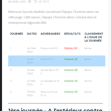
43
0
28 AVRIL 2022
Retrouvez tous les résultats concernant l’équipe 2 homme senior sur
cette page. Cette saison, l’équipe 2 homme sénior s évolue dans le
championnat régionale DM1.
JOURNÉE
DATES
ADVERSAIRES
RÉSULTATS
CLASSEMENT
À L'ISSUE DE
LA JOURNÉE
1
1er Mai
Evreux ALM 2
Défaite 5/0
5ème
2022
2
8 Mai
Gisors TC 4
Victoire 4/1
3ème
2022
3
15 Mai
Val de Reuil TS
Victoire 3/2
3eme
2022
2
4
22 Mai
Le Vaudreuil TC
Victoire 4/1
2eme
2022
3
5
29 Mai
Pacy sur Eure
Victoire 4/1
2eme
2022
TC 4
1ère journée – A l’extérieur contre