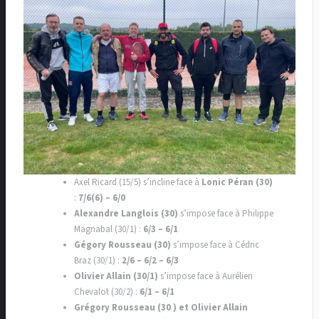
Axel Ricard (15/5) s’incline face à
Lonic Péran (30)
:
7/6(6) – 6/0
Alexandre Langlois (30)
s’impose face à Philippe
Magnabal (30/1) :
6/3 – 6/1
Gégory Rousseau (30)
s’impose face à Cédric
Braz (30/1) :
2/6 – 6/2 – 6/3
Olivier Allain (30/1)
s’impose face à Aurélien
Chevalot (30/2) :
6/1 – 6/1
Grégory Rousseau (30 ) et Olivier Allain