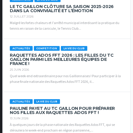
LE TC GAILLON CLÔTURE SA SAISON 2025-2026
DANS LA CONVIVIALITÉ ET L’ÉMOTION
12 JUILLET 2026
Malgré les fortes chaleurs et l’arrêté municipal interdisant la pratique du
tennis en raison de la canicule, le Tennis Club...
ACTUALITÉS
COMPETITION
LA VIE DU CLUB
RAQUETTES ADOS FFT 2026 : LES FILLES DU TC
GAILLON PARMI LES MEILLEURES ÉQUIPES DE
FRANCE !
25 JUIN 2026
Quel week-end extraordinaire pour nos Gaillonnaises ! Pour participer à la
phase finale nationale des Raquettes Ados FFT 2026, il...
ACTUALITÉS
LA VIE DU CLUB
PAULINE PAYET AU TC GAILLON POUR PRÉPARER
NOS FILLES AUX RAQUETTES ADOS FFT !
13 JUIN 2026
À quelques jours de la phase nationale des Raquettes Ados FFT, qui se
déroulera le week-end prochain en région parisienne,...