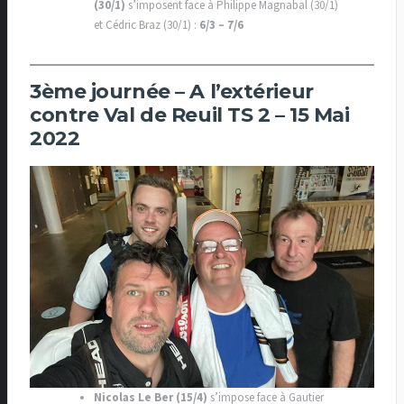
(30/1)
s’imposent face à Philippe Magnabal (30/1)
et Cédric Braz (30/1) :
6/3 – 7/6
3ème journée – A l’extérieur
contre Val de Reuil TS 2 – 15 Mai
2022
Nicolas Le Ber (15/4)
s’impose face à Gautier