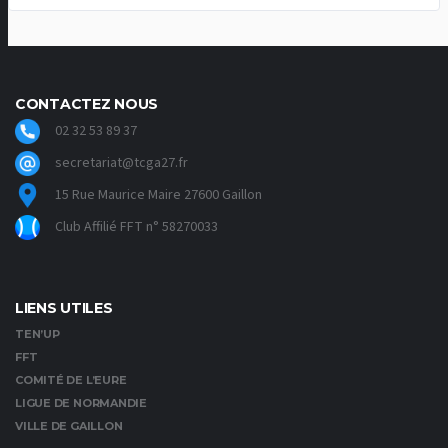
CONTACTEZ NOUS
02 32 53 89 37
secretariat@tcga27.fr
15 Rue Maurice Maire 27600 Gaillon
Club Affilié FFT n° 58270033
LIENS UTILES
TEN’UP
FFT
COMITÉ DE L’EURE
LIGUE DE NORMANDIE
VILLE DE GAILLON