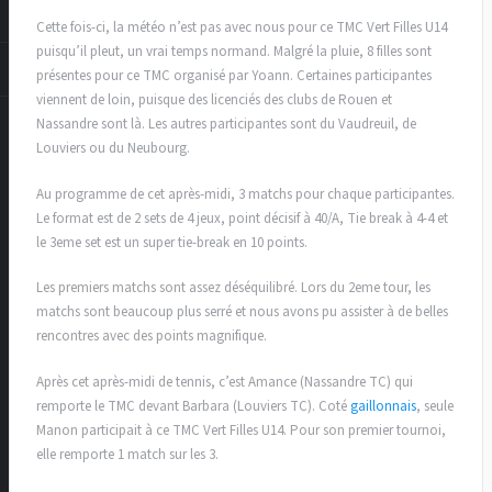
Cette fois-ci, la météo n’est pas avec nous pour ce TMC Vert Filles U14
puisqu’il pleut, un vrai temps normand. Malgré la pluie, 8 filles sont
présentes pour ce TMC organisé par Yoann. Certaines participantes
viennent de loin, puisque des licenciés des clubs de Rouen et
Nassandre sont là. Les autres participantes sont du Vaudreuil, de
Louviers ou du Neubourg.
Au programme de cet après-midi, 3 matchs pour chaque participantes.
Le format est de 2 sets de 4 jeux, point décisif à 40/A, Tie break à 4-4 et
le 3eme set est un super tie-break en 10 points.
Les premiers matchs sont assez déséquilibré. Lors du 2eme tour, les
matchs sont beaucoup plus serré et nous avons pu assister à de belles
rencontres avec des points magnifique.
Après cet après-midi de tennis, c’est Amance (Nassandre TC) qui
remporte le TMC devant Barbara (Louviers TC). Coté
gaillonnais
, seule
Manon participait à ce TMC Vert Filles U14. Pour son premier tournoi,
elle remporte 1 match sur les 3.