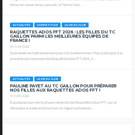
tennis en raison de la canicule, le Tennis Club...
ACTUALITÉS
COMPETITION
LA VIE DU CLUB
RAQUETTES ADOS FFT 2026 : LES FILLES DU TC
GAILLON PARMI LES MEILLEURES ÉQUIPES DE
FRANCE !
25 JUIN 2026
Quel week-end extraordinaire pour nos Gaillonnaises ! Pour participer à la
phase finale nationale des Raquettes Ados FFT 2026, il...
ACTUALITÉS
LA VIE DU CLUB
PAULINE PAYET AU TC GAILLON POUR PRÉPARER
NOS FILLES AUX RAQUETTES ADOS FFT !
13 JUIN 2026
À quelques jours de la phase nationale des Raquettes Ados FFT, qui se
déroulera le week-end prochain en région parisienne,...