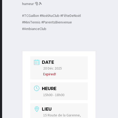
humeur 🎅🎾
#TCGaillon #NoëlAuClub #FêteDeNoël
#MiniTennis #ParentsBienvenue
#AmbianceClub
DATE
20 Déc 2025
Expired!
HEURE
15h00 - 18h00
LIEU
15 Route de la Garenne,