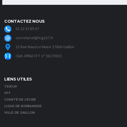
CONTACTEZ NOUS
02 32 53 89 37
secretariat@tcga27.fr
15 Rue Maurice Maire 27600 Gaillon
Club Affilié FFT n° 58270033
LIENS UTILES
TEN’UP
FFT
COMITÉ DE L’EURE
LIGUE DE NORMANDIE
VILLE DE GAILLON